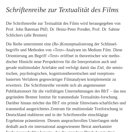
Schriftenreihe zur Textualität des Films
Die Schriftenreihe zur Textualität des Films wird herausgegeben von
Prof. John Bateman PhD, Dr. Heinz-Peter Preußer, Prof. Dr. Sabine
Schlickers (alle Bremen)
Die Reihe unternimmt eine (Re-)Konzeptualisierung der Schlüssel-
begriffe und Methoden von «Text»-Analysen im Medium Film. Diese
Orientierung am Begriff «Text» eröffnet in theoretischer wie metho-
discher Hinsicht neue Perspektiven für die Interpretation auch und
gerade multimodaler Artefakte und verfolgt damit das Ziel, die semio-
tischen, psychologischen, kognitionstheoretischen und rezeptions-
basierten Verfahren gegenwärtiger Filmanalysen komplementär zu
erweitern. Die Schriftenreihe versteht sich als angemessener
Publikationsort für die vielfältigen Unternehmungen des BItT – das neu
gegründete Bremer Institut für transmediale Textualitäts-forschung.
Darüber hinaus möchte das BItT ein primär filmwissen-schaftliches und
transmedial ausgerichtetes Zentrum für multimodale Textforschung in
Deutschland etablieren und in der Schriftenreihe einschlägige
Ergebnisse präsentieren. Diesem anspruchsvollen Unterfangen steht
deshalb auch ein international ausgewiesener Beirat anerkannter