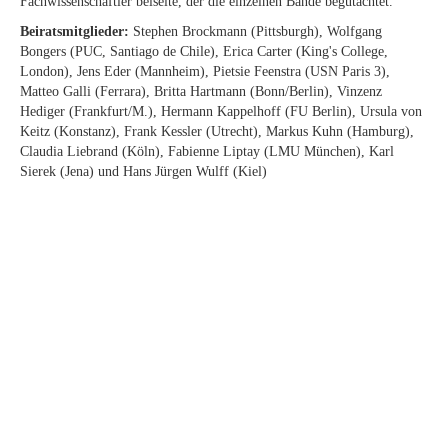
Fachwissenschaftler beiseite, der die einzelnen Bände begutachtet.
Beiratsmitglieder:
Stephen Brockmann (Pittsburgh), Wolfgang
Bongers (PUC, Santiago de Chile), Erica Carter (King's College,
London), Jens Eder (Mannheim), Pietsie Feenstra (USN Paris 3),
Matteo Galli (Ferrara), Britta Hartmann (Bonn/Berlin), Vinzenz
Hediger (Frankfurt/M.), Hermann Kappelhoff (FU Berlin), Ursula von
Keitz (Konstanz), Frank Kessler (Utrecht), Markus Kuhn (Hamburg),
Claudia Liebrand (Köln), Fabienne Liptay (LMU München), Karl
Sierek (Jena) und Hans Jürgen Wulff (Kiel)