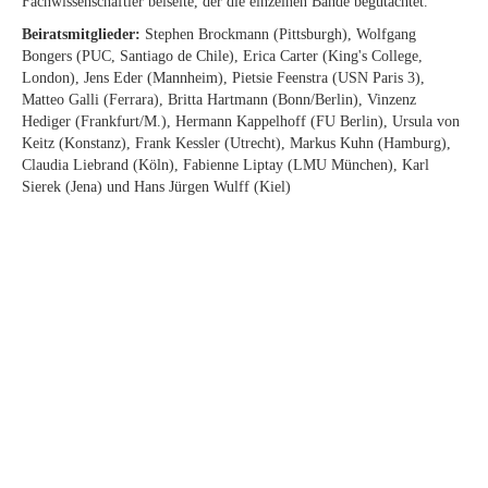
Fachwissenschaftler beiseite, der die einzelnen Bände begutachtet.
Beiratsmitglieder:
Stephen Brockmann (Pittsburgh), Wolfgang
Bongers (PUC, Santiago de Chile), Erica Carter (King's College,
London), Jens Eder (Mannheim), Pietsie Feenstra (USN Paris 3),
Matteo Galli (Ferrara), Britta Hartmann (Bonn/Berlin), Vinzenz
Hediger (Frankfurt/M.), Hermann Kappelhoff (FU Berlin), Ursula von
Keitz (Konstanz), Frank Kessler (Utrecht), Markus Kuhn (Hamburg),
Claudia Liebrand (Köln), Fabienne Liptay (LMU München), Karl
Sierek (Jena) und Hans Jürgen Wulff (Kiel)