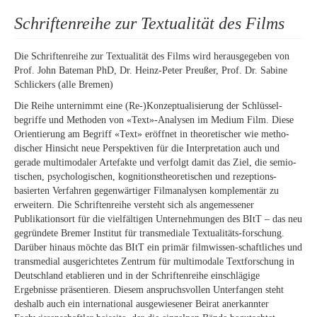
Schriftenreihe zur Textualität des Films
Die Schriftenreihe zur Textualität des Films wird herausgegeben von
Prof. John Bateman PhD, Dr. Heinz-Peter Preußer, Prof. Dr. Sabine
Schlickers (alle Bremen)
Die Reihe unternimmt eine (Re-)Konzeptualisierung der Schlüssel-
begriffe und Methoden von «Text»-Analysen im Medium Film. Diese
Orientierung am Begriff «Text» eröffnet in theoretischer wie metho-
discher Hinsicht neue Perspektiven für die Interpretation auch und
gerade multimodaler Artefakte und verfolgt damit das Ziel, die semio-
tischen, psychologischen, kognitionstheoretischen und rezeptions-
basierten Verfahren gegenwärtiger Filmanalysen komplementär zu
erweitern. Die Schriftenreihe versteht sich als angemessener
Publikationsort für die vielfältigen Unternehmungen des BItT – das neu
gegründete Bremer Institut für transmediale Textualitäts-forschung.
Darüber hinaus möchte das BItT ein primär filmwissen-schaftliches und
transmedial ausgerichtetes Zentrum für multimodale Textforschung in
Deutschland etablieren und in der Schriftenreihe einschlägige
Ergebnisse präsentieren. Diesem anspruchsvollen Unterfangen steht
deshalb auch ein international ausgewiesener Beirat anerkannter