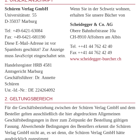
1. UNSERE ANSCHRIFT
Schüren Verlag GmbH
Wenn Sie in der Schweiz wohnen,
Universitätsstr. 55
erhalten Sie unsere Bücher von
D-35037 Marburg
Scheidegger & Co. AG
Tel: +49-6421-63084
Obere Bahnhofstrasse 10a
Fax: +49-6421-681190
CH-8910 Affoltern am Albis
Diese E-Mail-Adresse ist vor
Tel. ++41 44 762 42 40
Spambots geschützt! Zur Anzeige
Fax ++41 44 762 42 49
muss JavaScript eingeschaltet sein.
www.scheidegger-buecher.ch
Handelsregister HRB 4581
Amtsgericht Marburg
Geschäftsführer: Dr. Annette
Schüren
Ust.-Id.-Nr.: DE 224264092
2. GELTUNGSBEREICH
Für die Geschäftsbeziehung zwischen der Schüren Verlag GmbH und dem
Besteller gelten ausschließlich die hier abgedruckten Allgemeinen
Geschäftsbedingungen in ihrer zum Zeitpunkt der Bestellung gültigen
Fassung. Abweichende Bedingungen des Bestellers erkennt die Schüren
Verlag GmbH nicht an, es sei denn, die Schüren Verlag GmbH hätte
ausdrücklich zugestimmt.