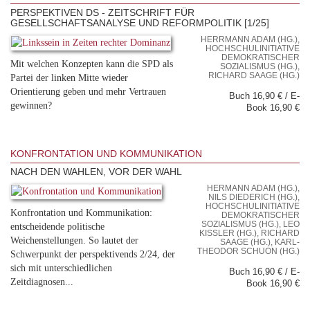
PERSPEKTIVEN DS - ZEITSCHRIFT FÜR
GESELLSCHAFTSANALYSE UND REFORMPOLITIK [1/25]
HERRMANN ADAM (HG.),
HOCHSCHULINITIATIVE
DEMOKRATISCHER
Mit welchen Konzepten kann die SPD als
SOZIALISMUS (HG.),
RICHARD SAAGE (HG.)
Partei der linken Mitte wieder
Orientierung geben und mehr Vertrauen
Buch 16,90 € / E-
gewinnen?
Book 16,90 €
KONFRONTATION UND KOMMUNIKATION
NACH DEN WAHLEN, VOR DER WAHL
HERMANN ADAM (HG.),
NILS DIEDERICH (HG.),
HOCHSCHULINITIATIVE
Konfrontation und Kommunikation:
DEMOKRATISCHER
SOZIALISMUS (HG.), LEO
entscheidende politische
KISSLER (HG.), RICHARD S
Weichenstellungen. So lautet der
AAGE (HG.), KARL-T
HEODOR SCHUON (HG.)
Schwerpunkt der perspektivends 2/24, der
sich mit unterschiedlichen
Buch 16,90 € / E-
Zeitdiagnosen...
Book 16,90 €