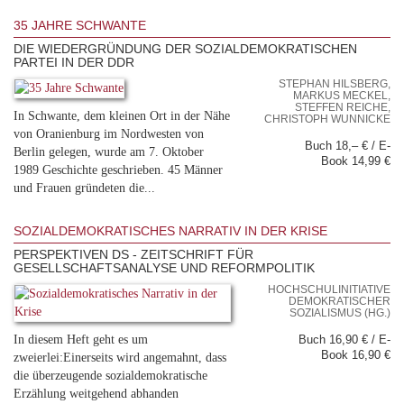
35 JAHRE SCHWANTE
DIE WIEDERGRÜNDUNG DER SOZIALDEMOKRATISCHEN
PARTEI IN DER DDR
STEPHAN HILSBERG,
MARKUS MECKEL,
STEFFEN REICHE,
In Schwante, dem kleinen Ort in der Nähe
CHRISTOPH WUNNICKE
von Oranienburg im Nordwesten von
Buch 18,– € / E-
Berlin gelegen, wurde am 7. Oktober
Book 14,99 €
1989 Geschichte geschrieben. 45 Männer
und Frauen gründeten die...
SOZIALDEMOKRATISCHES NARRATIV IN DER KRISE
PERSPEKTIVEN DS - ZEITSCHRIFT FÜR
GESELLSCHAFTSANALYSE UND REFORMPOLITIK
HOCHSCHULINITIATIVE
DEMOKRATISCHER
SOZIALISMUS (HG.)
In diesem Heft geht es um
Buch 16,90 € / E-
Book 16,90 €
zweierlei:Einerseits wird angemahnt, dass
die überzeugende sozialdemokratische
Erzählung weitgehend abhanden