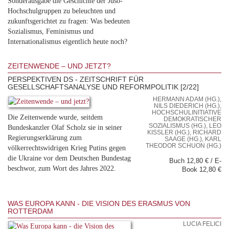
Sonderausgabe die Geschichte der Juso-
Hochschulgruppen zu beleuchten und
zukunftsgerichtet zu fragen: Was bedeuten
Sozialismus, Feminismus und
Internationalismus eigentlich heute noch?
ZEITENWENDE – UND JETZT?
PERSPEKTIVEN DS - ZEITSCHRIFT FÜR
GESELLSCHAFTSANALYSE UND REFORMPOLITIK [2/22]
HERMANN ADAM (HG.),
NILS DIEDERICH (HG.),
HOCHSCHULINITIATIVE
Die Zeitenwende wurde, seitdem
DEMOKRATISCHER
SOZIALISMUS (HG.), LEO
Bundeskanzler Olaf Scholz sie in seiner
KISSLER (HG.), RICHARD S
Regierungserklärung zum
AAGE (HG.), KARL T
HEODOR SCHUON (HG.)
völkerrechtswidrigen Krieg Putins gegen
die Ukraine vor dem Deutschen Bundestag
Buch 12,80 € / E-
beschwor, zum Wort des Jahres 2022.
Book 12,80 €
WAS EUROPA KANN - DIE VISION DES ERASMUS VON
ROTTERDAM
LUCIA FELICI