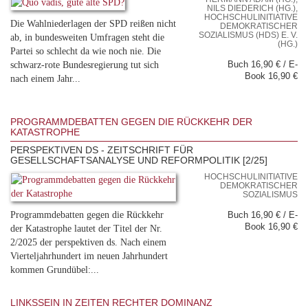
NILS DIEDERICH (HG.),
HOCHSCHULINITIATIVE
Die Wahlniederlagen der SPD reißen nicht
DEMOKRATISCHER
SOZIALISMUS (HDS) E. V.
ab, in bundesweiten Umfragen steht die
(HG.)
Partei so schlecht da wie noch nie. Die
schwarz-rote Bundesregierung tut sich
Buch 16,90 € / E-
Book 16,90 €
nach einem Jahr...
PROGRAMMDEBATTEN GEGEN DIE RÜCKKEHR DER
KATASTROPHE
PERSPEKTIVEN DS - ZEITSCHRIFT FÜR
GESELLSCHAFTSANALYSE UND REFORMPOLITIK [2/25]
HOCHSCHULINITIATIVE
DEMOKRATISCHER
SOZIALISMUS
Programmdebatten gegen die Rückkehr
Buch 16,90 € / E-
Book 16,90 €
der Katastrophe lautet der Titel der Nr.
2/2025 der perspektiven ds. Nach einem
Vierteljahrhundert im neuen Jahrhundert
kommen Grundübel:...
LINKSSEIN IN ZEITEN RECHTER DOMINANZ