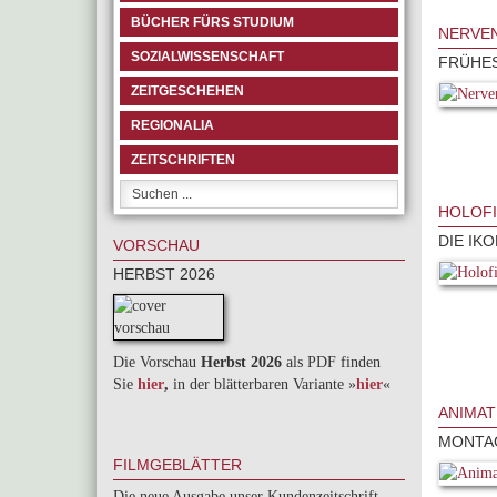
BÜCHER FÜRS STUDIUM
NERVEN
SOZIALWISSENSCHAFT
FRÜHES
ZEITGESCHEHEN
REGIONALIA
ZEITSCHRIFTEN
HOLOFI
DIE IK
VORSCHAU
HERBST 2026
Die Vorschau
Herbst 2026
als PDF finden
Sie
hier
,
in der blätterbaren Variante »
hie
r
«
ANIMAT
MONTA
FILMGEBLÄTTER
Die neue Ausgabe unser Kundenzeitschrift