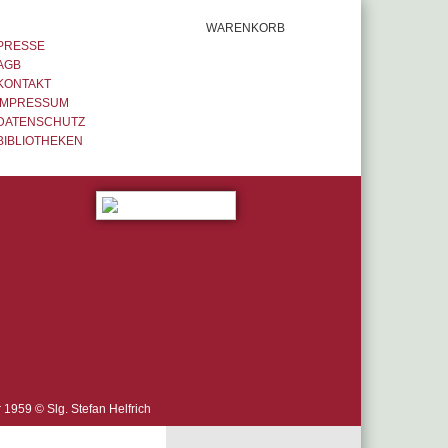
WARENKORB
PRESSE
AGB
KONTAKT
IMPRESSUM
DATENSCHUTZ
BIBLIOTHEKEN
r 1959 © Slg. Stefan Helfrich