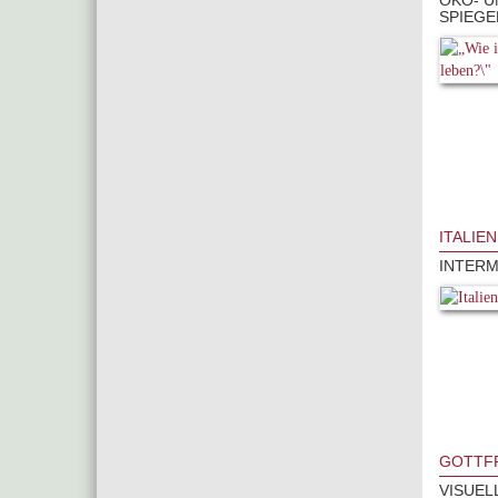
ÖKO- U
SPIEGE
ITALIE
INTERM
GOTTFR
VISUEL