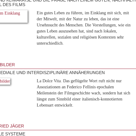
ND KLIMAKRISE UND DIE FRAGE NACH EINEM GUTEN, NACHHALTI
L DES FILMS
Ein gutes Leben zu führen, im Einklang mit sich, mit
der Mitwelt, mit der Natur zu leben, das ist eine
Ursehnsucht des Menschen. Die Vorstellungen, wie ein
gutes Leben auszusehen hat, sind nach lokalen,
kulturellen, sozialen und religiösen Kontexten sehr
unterschiedlich.
NBILDER
EDIALE UND INTERDISZIPLINÄRE ANNÄHERUNGEN
La Dolce Vita. Das geflügelte Wort ruft nicht nur
Assoziationen an Federico Fellinis epochalen
Meilenstein der Filmgeschichte wach, sondern hat sich
längst zum Sinnbild einer italienisch-konnotierten
Lebensart entwickelt.
IED JÄGER
LE SYSTEME