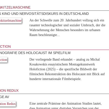
KITZELMASCHINE
 KINO UND NERVOSITÄTSDISKURS IN DEUTSCHLAND
An der Schwelle zum 20. Jahrhundert vollzog sich ein
rasanter technologischer und sozialer Umbruch, der die
Wahrnehmung der Menschen besonders im urbanen
Raum beschleunigte...
CTION
ONOGRAFIE DES HOLOCAUST IM SPIELFILM
Der vorliegende Band erkundet – analog zu Michal
Kosakowskis essayistischem Montagekunstwerk
Holofiction (2025) – die spezifische Bildwelt der
filmischen Rekonstruktion des Holocaust mit Blick auf
hunderte internationale Filmbeispiele.
ION REDUX
GE AV
Eine zentrale Prämisse der Animation Studies lautet,
dass Animation unter digitalen Vorzeichen von der