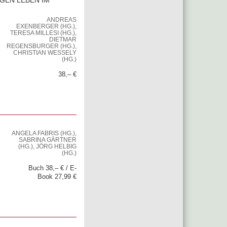
GEN LEBEN IM
ANDREAS
EXENBERGER (HG.),
TERESA MILLESI (HG.),
DIETMAR
REGENSBURGER (HG.),
CHRISTIAN WESSELY
(HG.)
38,– €
ANGELA FABRIS (HG.),
SABRINA GÄRTNER
(HG.), JÖRG HELBIG
(HG.)
Buch 38,– € / E-
Book 27,99 €