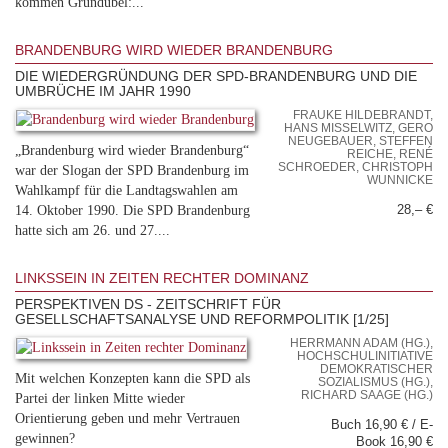
kommen Grundübel:...
BRANDENBURG WIRD WIEDER BRANDENBURG
DIE WIEDERGRÜNDUNG DER SPD-BRANDENBURG UND DIE
UMBRÜCHE IM JAHR 1990
FRAUKE HILDEBRANDT,
HANS MISSELWITZ, GERO
NEUGEBAUER, STEFFEN
„Brandenburg wird wieder Brandenburg“
REICHE, RENÉ
SCHROEDER, CHRISTOPH
war der Slogan der SPD Brandenburg im
WUNNICKE
Wahlkampf für die Landtagswahlen am
14. Oktober 1990. Die SPD Brandenburg
28,– €
hatte sich am 26. und 27....
LINKSSEIN IN ZEITEN RECHTER DOMINANZ
PERSPEKTIVEN DS - ZEITSCHRIFT FÜR
GESELLSCHAFTSANALYSE UND REFORMPOLITIK [1/25]
HERRMANN ADAM (HG.),
HOCHSCHULINITIATIVE
DEMOKRATISCHER
Mit welchen Konzepten kann die SPD als
SOZIALISMUS (HG.),
RICHARD SAAGE (HG.)
Partei der linken Mitte wieder
Orientierung geben und mehr Vertrauen
Buch 16,90 € / E-
gewinnen?
Book 16,90 €