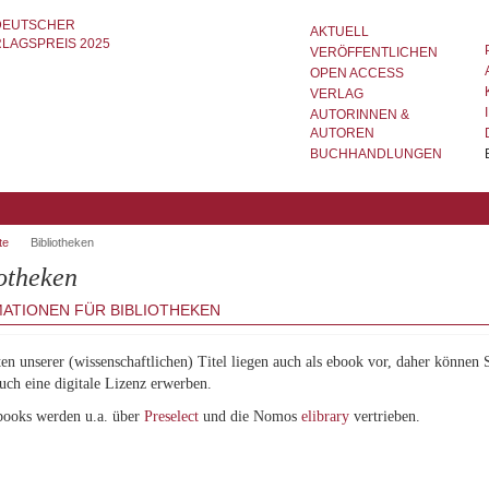
AKTUELL
VERÖFFENTLICHEN
OPEN ACCESS
VERLAG
AUTORINNEN &
AUTOREN
BUCHHANDLUNGEN
te
Bibliotheken
otheken
ATIONEN FÜR BIBLIOTHEKEN
en unserer (wissenschaftlichen) Titel liegen auch als ebook vor, daher können 
uch eine digitale Lizenz erwerben.
books werden u.a. über
Preselect
und die Nomos
elibrary
vertrieben.