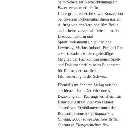
beim Schweizer Nachrichtenmagazin
Facts
, verantwortlich für
Hintergrundrecherche sowie Konzeption
bei diversen Dokumentarfilmen u.a. im
Auftrag von arte/zero one film Berlin
und arbeitet zurzeit als freie Journalistin,
Drehbuchlektorin und
Spielfilmdramaturgin (für Micha
Lewinsky, Markus Imhoof, Pipilotti Rist
u.v.a.). Zudem ist sie regelmäßiges
Mitglied der Fachkommissionen Spiel-
und Dokumentarfilm beim Bundesamt
für Kultur, der staatlichen
Filmförderung in der Schweiz.
Ebenfalls im Schüren Verlag von ihr
erschienen sind «Der Witz und seine
Beziehung zum Paarungsverhalten. Ein
Essay zur Attraktivität von Humor
anhand von Erzählkonventionen der
Romantic Comedy»
(Filmjahrbuch
Cinema
, 2006) sowie
Das New British
Cinema in Filmgeschichte: New