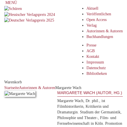
MENÜ
Aktuell
Veröffentlichen
Open Access
Verlag
Autorinnen & Autoren
Buchhandlungen
Presse
AGB
Kontakt
Impressum
Datenschutz
Bibliotheken
Warenkorb
Startseite
Autorinnen & Autoren
Margarete Wach
MARGARETE WACH (AUTOR, HG.)
Margarete Wach, Dr. phil., ist
Filmhistorikerin, Kritikerin und
Dramaturgin. Studium der Germanistik,
Philosophie und Theater-, Film- und
Fernsehwissenschaft in Köln. Promotion