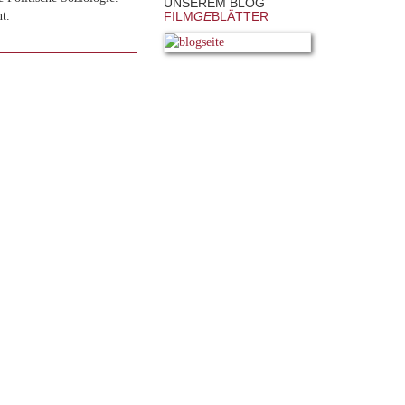
UNSEREM BLOG
t.
FILM
GE
BLÄTTER