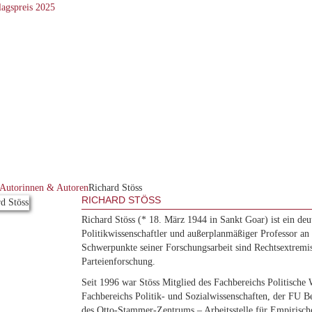
Autorinnen & Autoren
Richard Stöss
RICHARD STÖSS
Richard Stöss (* 18. März 1944 in Sankt Goar) ist ein deu
Politikwissenschaftler und außerplanmäßiger Professor an
Schwerpunkte seiner Forschungsarbeit sind Rechtsextrem
Parteienforschung.
Seit 1996 war Stöss Mitglied des Fachbereichs Politische 
Fachbereichs Politik- und Sozialwissenschaften, der FU B
des Otto-Stammer-Zentrums – Arbeitsstelle für Empirische