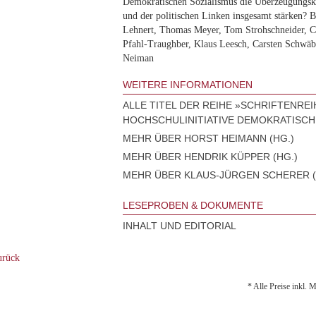
Demokratischen Sozialismus die Überzeugungskr
und der politischen Linken insgesamt stärken? B
Lehnert, Thomas Meyer, Tom Strohschneider, Ch
Pfahl-Traughber, Klaus Leesch, Carsten Schwäb
Neiman
WEITERE INFORMATIONEN
ALLE TITEL DER REIHE »SCHRIFTENREI
HOCHSCHULINITIATIVE DEMOKRATISCH
MEHR ÜBER HORST HEIMANN (HG.)
MEHR ÜBER HENDRIK KÜPPER (HG.)
MEHR ÜBER KLAUS-JÜRGEN SCHERER (
LESEPROBEN & DOKUMENTE
INHALT UND EDITORIAL
rück
* Alle Preise inkl. 