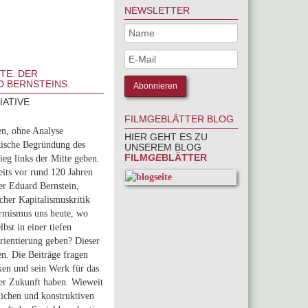
NEWSLETTER
TE. DER
 BERNSTEINS.
IATIVE
FILMGEBLÄTTER BLOG
en, ohne Analyse
HIER GEHT ES ZU
etische Begründung des
UNSEREM BLOG
FILM
GE
BLÄTTER
ieg links der Mitte geben.
its vor rund 120 Jah­ren
er Eduard Bernstein,
cher Kapitalismuskritik
ormismus uns heute, wo
bst in einer tiefen
Orientierung geben? Dieser
n. Die Beiträge fragen
ken und sein Werk für das
der Zukunft haben. Wieweit
lichen und konstruktiven