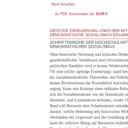
Buch bestellen
als PDF downloaden für
19,99 €
GEISTIGE ERNEUERUNG LINKS DER MIT
DEMOKRATISCHE SOZIALISMUS EDUARD
SCHRIFTENREIHE DER HOCHSCHULINIT
DEMOKRATISCHER SOZIALISMUS
Ohne historische Verortung und kritisches Denk
gesellschaftlicher Verhältnisse und reformtheor
politischen Handelns wird es keinen Wiederaufst
Für eine solche «geistige Erneuerung» stand bere
der sozialdemokratische Theoretiker und Politik
dessen Revisionismus das Praxisdefizit marxistis
anging. Kann sein Konzept eines radikalen Ref
sich die Sozialdemokratie wie die Demokratie sel
Identitäts- und Existenzkrise befinden, wieder 
Band will Bernstein dem Schattendasein entreiße
danach, welche Bedeutung sein historisches Wir
Verständnis der Gegenwart und die Gestaltung 
kann der reflexive Bezug auf Bernsteins freiheit