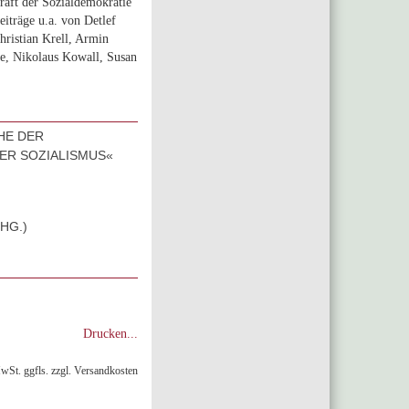
aft der Sozialdemokratie
eiträge u.a. von Detlef
ristian Krell, Armin
e, Nikolaus Kowall, Susan
HE DER
ER SOZIALISMUS«
HG.)
Drucken...
MwSt. ggfls. zzgl. Versandkosten