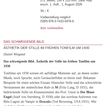
272 Seiten, 155 x 225 mm, zahlr. Abb
ersch. 1. Aufl., 1, August 2026
34,– €
Vorbestellung möglich
ISBN 978-3-7410-0476-6
Jetzt vorbestellen
DAS SCHWEIGENDE BILD
ÄSTHETIK DER STILLE IM FRÜHEN TONFILM UM 1930
Daniel Wiegand
Das schweigende Bild. Ästhetik der Stille im frühen Tonfilm um
1930
Tonfilme um 1930 weisen oft auffällige Momente auf, an denen weder
Musik, noch Sprache, noch Geräuscheffekte zu hören sind. Bekannte
Beispiele für einen solchen Einsatz filmischer Stille sind das schreckliche
Verstummen der mütterlichen Rufe in
M
(Fritz Lang, D 1931), die
bedrückende Stille im Klassenzimmer des Prof. Unrat in
Der Blaue
Engel
(Josef von Sternberg, D 1930) oder das wortlose Auftreten von
Bela Lugosi als Vampir in
Dracula
(Tod Browning, USA 1931). Wie