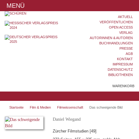
MENÜ
AKTUELL
VERÖFFENTLICHEN
OPEN ACCESS
VERLAG
AUTORINNEN & AUTOREN
BUCHHANDLUNGEN
PRESSE
AGB
KONTAKT
IMPRESSUM
DATENSCHUTZ
BIBLIOTHEKEN
WARENKORB
Startseite
Film & Medien
Filmwissenschaft
Das schweigende Bild
Daniel Wiegand
Zürcher Filmstudien [49]