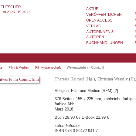
AKTUELL
VERÖFFENTLICHEN
OPEN ACCESS
VERLAG
AUTORINNEN &
AUTOREN
BUCHHANDLUNGEN
te
Film & Medien
Filmwissenschaft
Weltentwürfe im Comic/film
Theresia Heimerl (Hg.), Christian Wessely (Hg
Religion, Film und Medien (RFM) [2]
376 Seiten, 155 x 225 mm, zahlreiche farbige 
farbige Abb.
März 2018
Buch 29,90 € / E-Book 22,99 €
sofort lieferbar
ISBN 978-3-89472-941-7