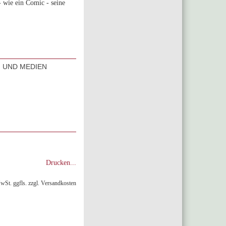
- wie ein Comic - seine
M UND MEDIEN
Drucken...
MwSt. ggfls. zzgl. Versandkosten