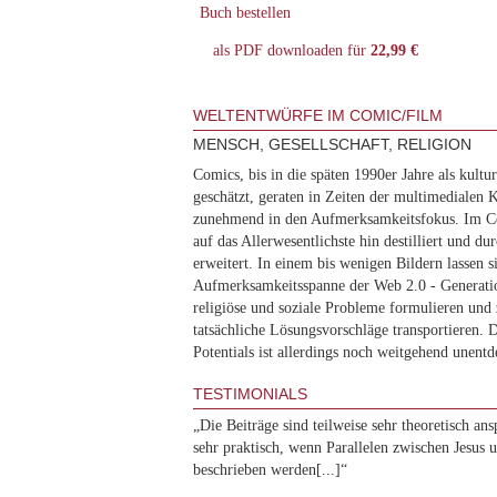
Buch bestellen
als PDF downloaden für
22,99 €
WELTENTWÜRFE IM COMIC/FILM
MENSCH, GESELLSCHAFT, RELIGION
Comics, bis in die späten 1990er Jahre als kultu
geschätzt, geraten in Zeiten der multimediale
zunehmend in den Aufmerksamkeitsfokus. Im Co
auf das Allerwesentlichste hin destilliert und d
erweitert. In einem bis wenigen Bildern lassen si
Aufmerksamkeitsspanne der Web 2.0 - Generatio
religiöse und soziale Probleme formulieren und 
tatsächliche Lösungsvorschläge transportieren. 
Potentials ist allerdings noch weitgehend unentd
TESTIMONIALS
„Die Beiträge sind teilweise sehr theoretisch ans
sehr praktisch, wenn Parallelen zwischen Jesu
beschrieben werden[...]“