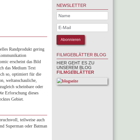
NEWSLETTER
relles Randprodukt gering
FILMGEBLÄTTER BLOG
n Kommunikation
mic erscheint das Bild
HIER GEHT ES ZU
UNSEREM BLOG
urch das Medium Text
FILM
GE
BLÄTTER
ch so, optimiert für die
n, weltanschauliche,
zugleich scheinbare oder
Die Erforschung dieses
ecktes Gebiet.
pruchsvoll, teilweise auch
s und Superman oder Batman