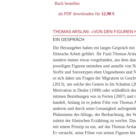
Buch bestellen
als PDF downloaden für
12,90 €
THOMAS ARSLAN: «VON DEN FIGUREN 
EIN GESPRÄCH
Die Herausgeber haben ein langes Gespräch mit
filmische Arbeit geführt. Ihr Fazit:Thomas Arsl
sondern immer etwas vorgefunden, aus dem dan
jeweiligen Figuren entstehen und anstelle von N
Stoffe und Stereotypen eben Ungesehenes und N
es sich dabei um Fragen der Migration in Gesch
(2013), um solche des Genres in Im Schatten (20
Motivation in Dealer (1998) oder schließlich de
intimen Beziehungen wie in Ferien (2007) und i
handelt, bislang ist es jedem Film von Thomas 
anderen und durch seine Genauigkeit aufregende
Phänomene des Alltags, der Beobachtung, der 
zuletzt der filmischen Erzählung zu werfen. Das 
mit einem Prinzip zu tun, auf das Thomas Arsla
Er versucht, seine Filme von seinen Figuren he