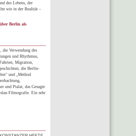
und des Lebens, der
lm wie in der Realität –
ber Berlin als
, die Verwendung des
ellungen und Rhythmus,
Fahrten, Migration,
eschichten, die Berlin-
ielen“ und „Method
Beobachtung,
r und Pialat, das Gesagte
slan-Filmografie. Ein sehr
– KONSTANZER HEFTE