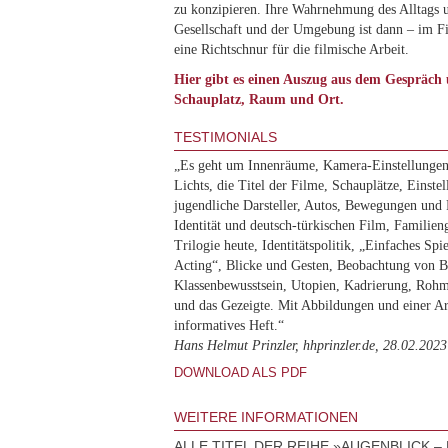
zu konzipieren. Ihre Wahrnehmung des Alltags 
Gesellschaft und der Umgebung ist dann – im Fi
eine Richtschnur für die filmische Arbeit.
Hier gibt es einen Auszug aus dem Gespräch ü
Schauplatz, Raum und Ort.
TESTIMONIALS
„Es geht um Innenräume, Kamera-Einstellungen
Lichts, die Titel der Filme, Schauplätze, Einst
jugendliche Darsteller, Autos, Bewegungen und 
Identität und deutsch-türkischen Film, Familieng
Trilogie heute, Identitätspolitik, „Einfaches Sp
Acting“, Blicke und Gesten, Beobachtung von 
Klassenbewusstsein, Utopien, Kadrierung, Rohme
und das Gezeigte. Mit Abbildungen und einer Ar
informatives Heft.“
Hans Helmut Prinzler, hhprinzler.de, 28.02.2023
DOWNLOAD ALS PDF
WEITERE INFORMATIONEN
ALLE TITEL DER REIHE »AUGENBLICK 