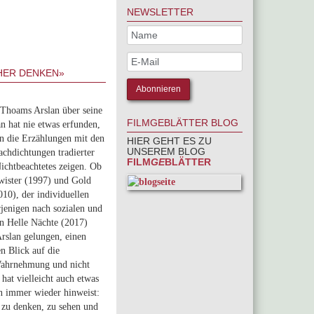
NEWSLETTER
HER DENKEN»
 Thoams Arslan über seine
FILMGEBLÄTTER BLOG
an hat nie etwas erfunden,
n die Erzählungen mit den
HIER GEHT ES ZU
UNSEREM BLOG
achdichtungen tradierter
FILM
GE
BLÄTTER
ichtbeachtetes zeigen. Ob
wister (1997) und Gold
10), der individuellen
rjenigen nach sozialen und
n Helle Nächte (2017)
Arslan gelungen, einen
n Blick auf die
Wahrnehmung und nicht
hat vielleicht auch etwas
n immer wieder hinweist:
r zu denken, zu sehen und