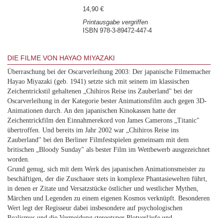
14,90 €
Printausgabe vergriffen
ISBN 978-3-89472-447-4
DIE FILME VON HAYAO MIYAZAKI
Überraschung bei der Oscarverleihung 2003: Der japanische Filmemacher
Hayao Miyazaki (geb. 1941) setzte sich mit seinem im klassischen
Zeichentrickstil gehaltenen „Chihiros Reise ins Zauberland" bei der
Oscarverleihung in der Kategorie bester Animationsfilm auch gegen 3D-
Animationen durch. An den japanischen Kinokassen hatte der
Zeichentrickfilm den Einnahmerekord von James Camerons „Titanic"
übertroffen. Und bereits im Jahr 2002 war „Chihiros Reise ins
Zauberland'' bei den Berliner Filmfestspielen gemeinsam mit dem
britischen „Bloody Sunday" als bester Film im Wettbewerb ausgezeichnet
worden.
Grund genug, sich mit dem Werk des japanischen Animationsmeister zu
beschäftigen, der die Zuschauer stets in komplexe Phantasiewelten führt,
in denen er Zitate und Versatzstücke östlicher und westlicher Mythen,
Märchen und Legenden zu einem eigenen Kosmos verknüpft. Besonderen
Wert legt der Regisseur dabei insbesondere auf psychologischen
Realismus und die Vermeidung stereotyper Plotverläufe und