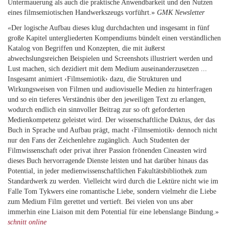
Untermauerung als auch die praktische Anwendbarkeit und den Nutzen
eines filmsemiotischen Handwerkszeugs vorführt.»
GMK Newsletter
«
Der logische Aufbau dieses klug durchdachten und insgesamt in fünf
große Kapitel untergliederten Kompendiums bündelt einen verständlichen
Katalog von Begriffen und Konzepten, die mit äußerst
abwechslungsreichen Beispielen und Screenshots illustriert werden und
Lust machen, sich dezidiert mit dem Medium auseinanderzusetzen ...
Insgesamt animiert ‹Filmsemiotik› dazu, die Strukturen und
Wirkungsweisen von Filmen und audiovisuelle Medien zu hinterfragen
und so ein tieferes Verständnis über den jeweiligen Text zu erlangen,
wodurch endlich ein sinnvoller Beitrag zur so oft geforderten
Medienkompetenz geleistet wird. Der wissenschaftliche Duktus, der das
Buch in Sprache und Aufbau prägt, macht ‹Filmsemiotik› dennoch nicht
nur den Fans der Zeichenlehre zugänglich. Auch Studenten der
Filmwissenschaft oder privat ihrer Passion frönenden Cineasten wird
dieses Buch hervorragende Dienste leisten und hat darüber hinaus das
Potential, in jeder medienwissenschaftlichen Fakultätsbibliothek zum
Standardwerk zu werden. Vielleicht wird durch die Lektüre nicht wie im
Falle Tom Tykwers eine romantische Liebe, sondern vielmehr die Liebe
zum Medium Film gerettet und vertieft. Bei vielen von uns aber
immerhin eine Liaison mit dem Potential für eine lebenslange Bindung.»
schnitt online