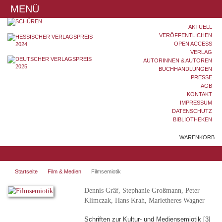
MENÜ
AKTUELL
VERÖFFENTLICHEN
OPEN ACCESS
VERLAG
AUTORINNEN & AUTOREN
BUCHHANDLUNGEN
PRESSE
AGB
KONTAKT
IMPRESSUM
DATENSCHUTZ
BIBLIOTHEKEN
WARENKORB
Startseite
Film & Medien
Filmsemiotik
Dennis Gräf, Stephanie Großmann, Peter
Klimczak, Hans Krah, Marietheres Wagner
Schriften zur Kultur- und Mediensemiotik [3]