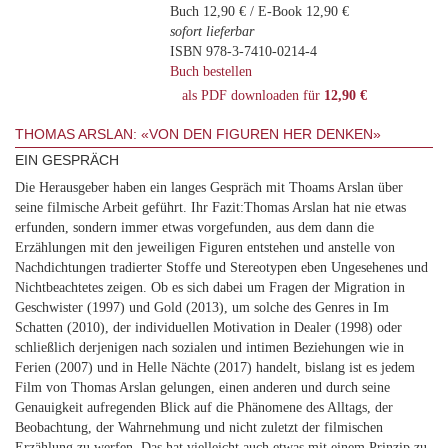
Buch 12,90 € / E-Book 12,90 €
sofort lieferbar
ISBN 978-3-7410-0214-4
Buch bestellen
als PDF downloaden für
12,90 €
THOMAS ARSLAN: «VON DEN FIGUREN HER DENKEN»
EIN GESPRÄCH
Die Herausgeber haben ein langes Gespräch mit Thoams Arslan über
seine filmische Arbeit geführt. Ihr Fazit:Thomas Arslan hat nie etwas
erfunden, sondern immer etwas vorgefunden, aus dem dann die
Erzählungen mit den jeweiligen Figuren entstehen und anstelle von
Nachdichtungen tradierter Stoffe und Stereotypen eben Ungesehenes und
Nichtbeachtetes zeigen. Ob es sich dabei um Fragen der Migration in
Geschwister (1997) und Gold (2013), um solche des Genres in Im
Schatten (2010), der individuellen Motivation in Dealer (1998) oder
schließlich derjenigen nach sozialen und intimen Beziehungen wie in
Ferien (2007) und in Helle Nächte (2017) handelt, bislang ist es jedem
Film von Thomas Arslan gelungen, einen anderen und durch seine
Genauigkeit aufregenden Blick auf die Phänomene des Alltags, der
Beobachtung, der Wahrnehmung und nicht zuletzt der filmischen
Erzählung zu werfen. Das hat vielleicht auch etwas mit einem Prinzip zu