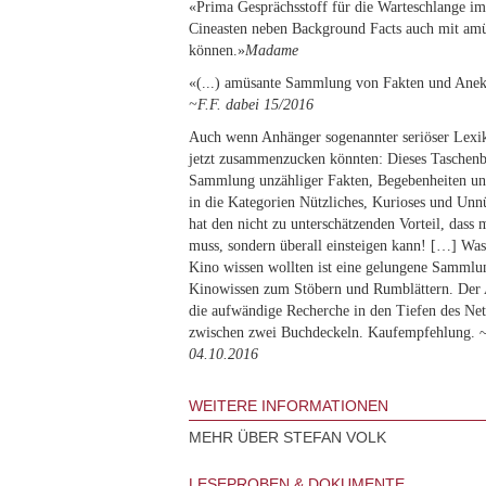
«Prima Gesprächsstoff für die Warteschlange im 
Cineasten neben Background Facts auch mit am
können.»
Madame
«(...) amüsante Sammlung von Fakten und Ane
~F.F. dabei 15/2016
Auch wenn Anhänger sogenannter seriöser Lexik
jetzt zusammenzucken könnten: Dieses Taschenbu
Sammlung unzähliger Fakten, Begebenheiten un
in die Kategorien Nützliches, Kurioses und Unnü
hat den nicht zu unterschätzenden Vorteil, dass m
muss, sondern überall einsteigen kann! […] Was
Kino wissen wollten ist eine gelungene Sammlun
Kinowissen zum Stöbern und Rumblättern. Der 
die aufwändige Recherche in den Tiefen des Netze
zwischen zwei Buchdeckeln. Kaufempfehlung. 
04.10.2016
WEITERE INFORMATIONEN
MEHR ÜBER STEFAN VOLK
LESEPROBEN & DOKUMENTE