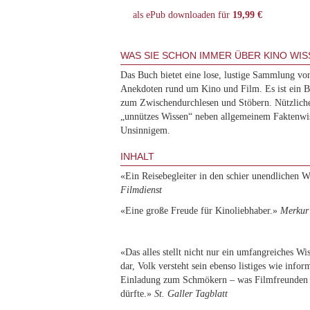
als ePub downloaden für
19,99 €
WAS SIE SCHON IMMER ÜBER KINO WISS
Das Buch bietet eine lose, lustige Sammlung vo
Anekdoten rund um Kino und Film. Es ist ein 
zum Zwischendurchlesen und Stöbern. Nützliche
„unnützes Wissen“ neben allgemeinem Faktenwis
Unsinnigem.
INHALT
«Ein Reisebegleiter in den schier unendlichen W
Filmdienst
«Eine große Freude für Kinoliebhaber.»
Merkur
«Das alles stellt nicht nur ein umfangreiches Wi
dar, Volk versteht sein ebenso listiges wie infor
Einladung zum Schmökern – was Filmfreunden v
dürfte.»
St. Galler Tagblatt