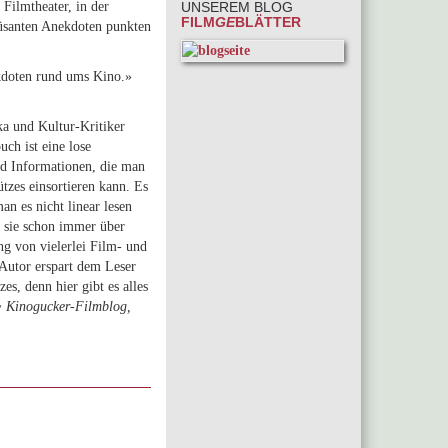
Filmtheater, in der
UNSEREM BLOG
FILM
GE
BLÄTTER
üsanten Anekdoten punkten
kdoten rund ums Kino.»
a und Kultur-Kritiker
ch ist eine lose
d Informationen, die man
tzes einsortieren kann. Es
an es nicht linear lesen
 sie schon immer über
g von vielerlei Film- und
Autor erspart dem Leser
s, denn hier gibt es alles
~
Kinogucker-Filmblog,