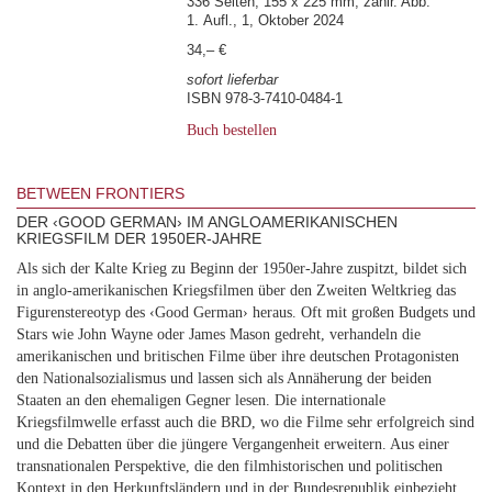
336 Seiten, 155 x 225 mm, zahlr. Abb.
1. Aufl., 1, Oktober 2024
34,– €
sofort lieferbar
ISBN 978-3-7410-0484-1
Buch bestellen
BETWEEN FRONTIERS
DER ‹GOOD GERMAN› IM ANGLOAMERIKANISCHEN
KRIEGSFILM DER 1950ER-JAHRE
Als sich der Kalte Krieg zu Beginn der 1950er-Jahre zuspitzt, bildet sich
in anglo-amerikanischen Kriegsfilmen über den Zweiten Weltkrieg das
Figurenstereotyp des ‹Good German› heraus. Oft mit großen Budgets und
Stars wie John Wayne oder James Mason gedreht, verhandeln die
amerikanischen und britischen Filme über ihre deutschen Protagonisten
den Nationalsozialismus und lassen sich als Annäherung der beiden
Staaten an den ehemaligen Gegner lesen. Die internationale
Kriegsfilmwelle erfasst auch die BRD, wo die Filme sehr erfolgreich sind
und die Debatten über die jüngere Vergangenheit erweitern. Aus einer
transnationalen Perspektive, die den filmhistorischen und politischen
Kontext in den Herkunftsländern und in der Bundesrepublik einbezieht,