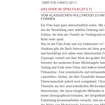
ISBN 978-3-89472-507-5
DAS ENDE IM SPIELFILM [ZFS 7]
VOM KLASSISCHEN HOLLYWOOD ZU AN
FORMEN
Ein Film kann ganz unterschiedlich enden: Mit d
mit der Herstellung einer stabilen Ordnung und
Schluss, bei dem das Visuelle im Vordergrund st
Rolle mehr spielt.
Was ist das Film-Ende und wie funktioniert es? 
Ansätzen gibt das Buch Antworten auf diese gru
und beschäftigt sich neben einer theoretischen 
Typologie vertieft mit dem Werk des großen Sti
Vertreter des modernen Kinos Michelangelo Ant
Anfang und Ende eines Films sind äußerst belie
Filmanalyse. Eine systematische und umfassend
«speziellen» Stellen, die über Einzelfälle hinaus
Filmwissenschaft jedoch noch weitgehend. Chris
Thematik aus drei unterschiedlichen Blickwinke
theoretischen, der narra-tologische Methoden in 
einem ikonographisch-formalen, der beispielhaf
Endsetzung herauszuarbeiten versucht, und aus e
des Werks von Michelangelo Antonioni eine Mi