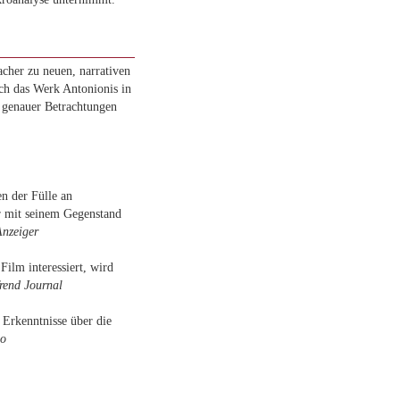
cher zu neuen, narrativen
ch das Werk Antonionis in
s genauer Betrachtungen
e
n der Fülle an
r mit seinem Gegenstand
nzeiger
Film interessiert, wird
rend Journal
 Erkenntnisse über die
ho