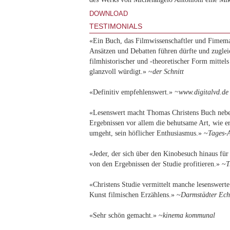
DOWNLOAD
TESTIMONIALS
«Ein Buch, das Filmwissenschaftler und Fimema
Ansätzen und Debatten führen dürfte und zuglei
filmhistorischer und -theoretischer Form mittel
glanzvoll würdigt.» ~
der Schnitt
«Definitiv empfehlenswert.»
~www.digitalvd.d
«Lesenswert macht Thomas Christens Buch nebe
Ergebnissen vor allem die behutsame Art, wie e
umgeht, sein höflicher Enthusiasmus.» ~
Tages-A
«Jeder, der sich über den Kinobesuch hinaus für 
von den Ergebnissen der Studie profitieren.» ~
T
«Christens Studie vermittelt manche lesenswerte
Kunst filmischen Erzählens.» ~
Darmstädter Ec
«Sehr schön gemacht.» ~
kinema kommunal