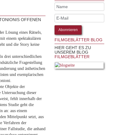
TONIONIS OFFENEN
er Lösung eines Rätsels,
 mit einem spektakulären
FILMGEBLÄTTER BLOG
eht und die Story keine
HIER GEHT ES ZU
UNSEREM BLOG
In drei unterschiedlichen
FILM
GE
BLÄTTER
ndsätzliche Fragestellung
Fundierung und ästhetischen
listen und exemplarischen
onioni.
bte Objekte der
e Untersuchung dieser
weist, fehlt innerhalb der
tens Studie geht die
ln an: aus einem
den Mittelpunkt setzt, aus
te Verfahren der
iner Fallstudie, die anhand
kroanalyse unternimmt.