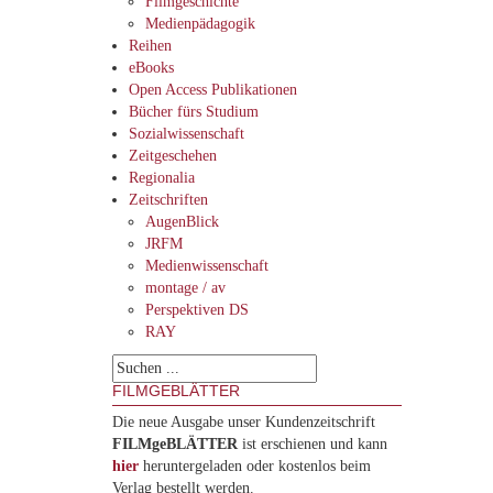
Filmgeschichte
Medienpädagogik
Reihen
eBooks
Open Access Publikationen
Bücher fürs Studium
Sozialwissenschaft
Zeitgeschehen
Regionalia
Zeitschriften
AugenBlick
JRFM
Medienwissenschaft
montage / av
Perspektiven DS
RAY
FILMGEBLÄTTER
Die neue Ausgabe unser Kundenzeitschrift
FILMgeBLÄTTER
ist erschienen und kann
hier
heruntergeladen oder kostenlos beim
Verlag bestellt werden.