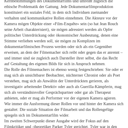
Kernbestimmungen des Dokumentarfilms und umreißt zugleich die
ethische Problematik der Gattung. Jede Dokumentarfilmproduktion
konstituiert ein soziales Feld, in dem sich Individuen zueinander
verhalten und kommunikative Rollen einnehmen. Die Akteure vor der
Kamera mögen Objekte einer «Film-Enquête» sein (so hat Jean Rouch
seine Arbeit charakterisiert), sie mögen adressiert werden als Opfer
politischer Unterdrückung oder ökonomischer Ausbeutung, denen eine
Stimme verliehen werden soll, sie mögen zu Komplizen im
dokumentarfilmischen Prozess werden oder sich als ein Gegenüber
erweisen, an dem der Filmemacher sich reibt oder gegen das er anrennt –
und immer sind sie zugleich auch Darsteller ihrer selbst, die das Recht
auf Gestaltung des eigenen Bilds für sich in Anspruch nehmen.
Die Rolle des Filmemachers ist ebenso wenig festgeschrieben: Sie oder er
mag sich als unsichtbarer Beobachter, nüchterner Chronist oder als Poet
verstehen, mag sich als Anwältin der Unterdrückten gerieren, als
investigativ arbeitender Detektiv oder auch als Guerilla-Kämpferin, mag
sich als verständnisvoller Gesprächspartner oder gar als Therapeut
anbieten, oder er mag als Performer vor der eigenen Kamera agieren.
Wie immer die Ausformung dieser Rollen vor und hinter der Kamera sich
gestaltet: Die soziale Situation der Filmarbeit und das Rollengefüge
spiegeln sich im Dokumentarfilm wider.
Im zweiten Schwerpunkt dieser Ausgabe wird der Fokus auf den
Filmkritiker und -theoretiker Parker Tyler gerichtet. Tyler war in den