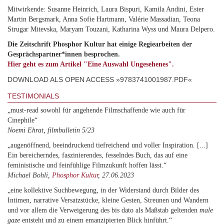
Mitwirkende: Susanne Heinrich, Laura Bispuri, Kamila Andini, Ester
Martin Bergsmark, Anna Sofie Hartmann, Valérie Massadian, Teona
Strugar Mitevska, Maryam Touzani, Katharina Wyss und Maura Delpero.
Die Zeitschrift Phosphor Kultur hat einige Regiearbeiten der
Gesprächspartner*innen besprochen.
Hier geht es zum Artikel "Eine Auswahl Ungesehenes".
DOWNLOAD ALS OPEN ACCESS »9783741001987.PDF«
TESTIMONIALS
„must-read sowohl für angehende Filmschaffende wie auch für
Cinephile“
Noemi Ehrat, filmbulletin 5/23
„augenöffnend, beeindruckend tiefreichend und voller Inspiration. [...]
Ein bereicherndes, faszinierendes, fesselndes Buch, das auf eine
feministische und feinfühlige Filmzukunft hoffen lässt.“
Michael Bohli,
Phosphor Kultur
, 27.06.2023
„eine kollektive Suchbewegung, in der Widerstand durch Bilder des
Intimen, narrative Versatzstücke, kleine Gesten, Streunen und Wandern
und vor allem die Verweigerung des bis dato als Maßstab geltenden
male
gaze
entsteht und zu einem emanzipierten Blick hinführt.“