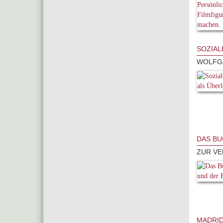
SOZIAL
WOLFGA
DAS BU
ZUR VE
MADRI