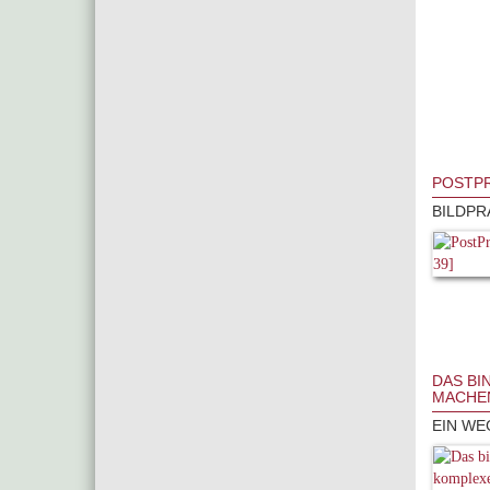
POSTPR
BILDPR
DAS BI
MACHE
EIN WE