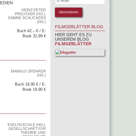
EDIEN
HEINZ-PETER
PREUSSER (HG.), S
ABINE SCHLICKERS (
HG.)
FILMGEBLÄTTER BLOG
Buch 42,– € / E-
HIER GEHT ES ZU
Book 32,99 €
UNSEREM BLOG
FILM
GE
BLÄTTER
MARKUS SPÖHRER
(HG.)
Buch 19,90 € / E-
Book 19,90 €
EVELYN ECHLE (HG.),
GESELLSCHAFT FÜR
THEORIE UND