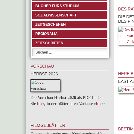
BÜCHER FÜRS STUDIUM
DES RÄ
SOZIALWISSENSCHAFT
DIE DE
DES FI
ZEITGESCHEHEN
REGIONALIA
ZEITSCHRIFTEN
VORSCHAU
HERE B
HERBST 2026
EAST A
Die Vorschau
Herbst 2026
als PDF finden
Sie
hier
,
in der blätterbaren Variante »
hie
r
«
FILMGEBLÄTTER
BESTIM
Die neue Ausgabe unser Kundenzeitschrift