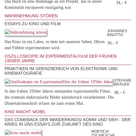
Das Buch ist eine Hommage an ein Projekt, das in seiner
34,– €
Kontinuität europaweit einzigartig war.
WAHRNEHMUNG STÖREN
ESSAYS ZU KINO UND FILM
JOHANNES
BINOTTO
Das Kino ist ein Labor, in dem mit unserem Sehen, Hören
30,– €
und Fühlen experimentiert wird.
OSZILLOSKOPIE IM EXPERIMENTALFILM DER FRÜHEN
1950ER JAHRE
PRAKTIKEN IM GRENZBEREICH VON ELEKTRONIK UND
KINEMATOGRAFIE
STEFANIE
BRÄUER
In den frühen 1950er Jahren entstanden experimentelle Filme,
48,– €
die erstmals elektronische Bilder künstlerisch verarbeiteten. Die
Dissertationsschrift erfasst sie zum ersten Mal...
KINO MACHT MOBIL
DAS COMEBACK DER WANDERKINOS/ KOMM UND SIEH - DER
KRIEG IN UNS ESSAYS ZUR ZUKUNFT DES KINO
MORTICIA
ZSCHIESCHE