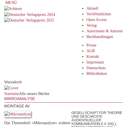
MENÜ
Aktuell
Veröffentlichen
Open Access
Verlag
Autorinnen & Autoren
Buchhandlungen
Presse
AGB
Kontakt
Impressum
Datenschutz
Bibliotheken
Warenkorb
Startseite
Alle unsere Bücher
MIKROANALYSE
MONTAGE AV
GESELLSCHAFT FÜR THEORIE
UND GESCHICHTE
AUDIOVISUELLER
Das Themenheft «Mikroanalyse» widmet
KOMMUNIKATION E.V. (HG.),