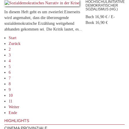
HOCHSCHULINITIATIVE
DEMOKRATISCHER
SOZIALISMUS (HG.)
In diesem Heft geht es um zweierlei:Einerseits
Buch 16,90 € / E-
wird angemahnt, dass die überzeugende
Book 16,90 €
sozialdemokratische Erzählung weitgehend
abhanden gekommen sei. Die Kritik lautet, es...
Start
Zurück
2
3
4
5
6
7
8
9
10
11
Weiter
Ende
HIGHLIGHTS
CINEMA PROVINZIALE