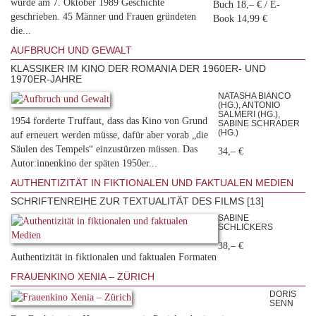
wurde am 7. Oktober 1989 Geschichte
Buch 18,– € / E-
geschrieben. 45 Männer und Frauen gründeten
Book 14,99 €
die...
AUFBRUCH UND GEWALT
KLASSIKER IM KINO DER ROMANIA DER 1960ER- UND
1970ER-JAHRE
NATASHA BIANCO
(HG.), ANTONIO
SALMERI (HG.),
1954 forderte Truffaut, dass das Kino von Grund
SABINE SCHRADER
(HG.)
auf erneuert werden müsse, dafür aber vorab „die
Säulen des Tempels“ einzustürzen müssen. Das
34,– €
Autor:innenkino der späten 1950er...
AUTHENTIZITÄT IN FIKTIONALEN UND FAKTUALEN MEDIEN
SCHRIFTENREIHE ZUR TEXTUALITÄT DES FILMS [13]
SABINE
SCHLICKERS
38,– €
Authentizität in fiktionalen und faktualen Formaten
FRAUENKINO XENIA – ZÜRICH
DORIS
SENN