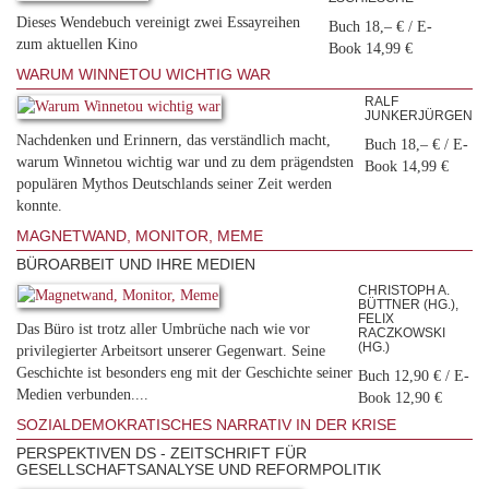
Dieses Wendebuch vereinigt zwei Essayreihen
Buch 18,– € / E-
zum aktuellen Kino
Book 14,99 €
WARUM WINNETOU WICHTIG WAR
RALF
JUNKERJÜRGEN
Nachdenken und Erinnern, das verständlich macht,
Buch 18,– € / E-
warum Winnetou wichtig war und zu dem prägendsten
Book 14,99 €
populären Mythos Deutschlands seiner Zeit werden
konnte.
MAGNETWAND, MONITOR, MEME
BÜROARBEIT UND IHRE MEDIEN
CHRISTOPH A.
BÜTTNER (HG.),
FELIX
Das Büro ist trotz aller Umbrüche nach wie vor
RACZKOWSKI
(HG.)
privilegierter Arbeitsort unserer Gegenwart. Seine
Geschichte ist besonders eng mit der Geschichte seiner
Buch 12,90 € / E-
Medien verbunden....
Book 12,90 €
SOZIALDEMOKRATISCHES NARRATIV IN DER KRISE
PERSPEKTIVEN DS - ZEITSCHRIFT FÜR
GESELLSCHAFTSANALYSE UND REFORMPOLITIK