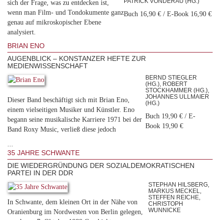
PATRICK VONDERAU (HG.)
sich der Frage, was zu entdecken ist,
wenn man Film- und Tondokumente ganz
Buch 16,90 € / E-Book 16,90 €
genau auf mikroskopischer Ebene
analysiert.
BRIAN ENO
AUGENBLICK – KONSTANZER HEFTE ZUR
MEDIENWISSENSCHAFT
BERND STIEGLER
(HG.), ROBERT
STOCKHAMMER (HG.),
JOHANNES ULLMAIER
Dieser Band beschäftigt sich mit Brian Eno,
(HG.)
einem vielseitigen Musiker und Künstler. Eno
Buch 19,90 € / E-
begann seine musikalische Karriere 1971 bei der
Book 19,90 €
Band Roxy Music, verließ diese jedoch
...
35 JAHRE SCHWANTE
DIE WIEDERGRÜNDUNG DER SOZIALDEMOKRATISCHEN
PARTEI IN DER DDR
STEPHAN HILSBERG,
MARKUS MECKEL,
STEFFEN REICHE,
In Schwante, dem kleinen Ort in der Nähe von
CHRISTOPH
WUNNICKE
Oranienburg im Nordwesten von Berlin gelegen,