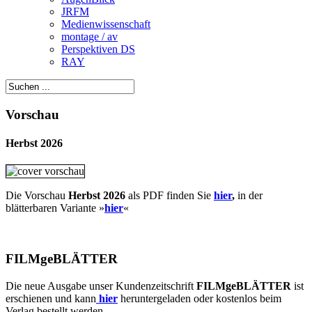
JRFM
Medienwissenschaft
montage / av
Perspektiven DS
RAY
Vorschau
Herbst 2026
Die Vorschau
Herbst 2026
als PDF finden Sie
hier
,
in der
blätterbaren Variante »
hie
r
«
FILMgeBLÄTTER
Die neue Ausgabe unser Kundenzeitschrift
FILMgeBLÄTTER
ist
erschienen und kann
hier
heruntergeladen oder kostenlos beim
Verlag bestellt werden.