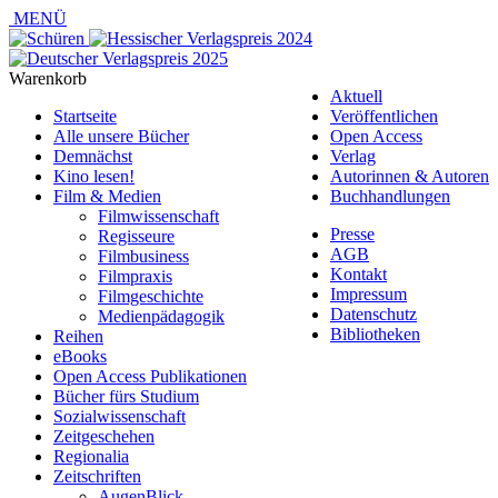
MENÜ
Warenkorb
Aktuell
Startseite
Veröffentlichen
Alle unsere Bücher
Open Access
Demnächst
Verlag
Kino lesen!
Autorinnen & Autoren
Film & Medien
Buchhandlungen
Filmwissenschaft
Presse
Regisseure
AGB
Filmbusiness
Kontakt
Filmpraxis
Impressum
Filmgeschichte
Datenschutz
Medienpädagogik
Bibliotheken
Reihen
eBooks
Open Access Publikationen
Bücher fürs Studium
Sozialwissenschaft
Zeitgeschehen
Regionalia
Zeitschriften
AugenBlick