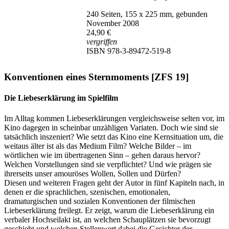
240 Seiten, 155 x 225 mm, gebunden
November 2008
24,90 €
vergriffen
ISBN 978-3-89472-519-8
Konventionen eines Sternmoments [ZFS 19]
Die Liebeserklärung im Spielfilm
Im Alltag kommen Liebeserklärungen vergleichsweise selten vor, im
Kino dagegen in scheinbar unzähligen Variaten. Doch wie sind sie
tatsächlich inszeniert? Wie setzt das Kino eine Kernsituation um, die
weitaus älter ist als das Medium Film? Welche Bilder – im
wörtlichen wie im übertragenen Sinn – gehen daraus hervor?
Welchen Vorstellungen sind sie verpflichtet? Und wie prägen sie
ihrerseits unser amouröses Wollen, Sollen und Dürfen?
Diesen und weiteren Fragen geht der Autor in fünf Kapiteln nach, in
denen er die sprachlichen, szenischen, emotionalen,
dramaturgischen und sozialen Konventionen der filmischen
Liebeserklärung freilegt. Er zeigt, warum die Liebeserklärung ein
verbaler Hochseilakt ist, an welchen Schauplätzen sie bevorzugt
geschieht und welchen Stellenwert dabei die Gesichter der