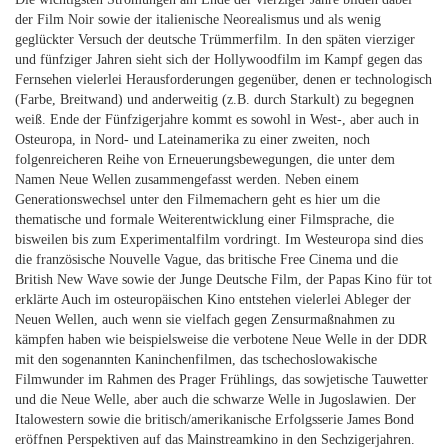
der Film Noir sowie der italienische Neorealismus und als wenig
geglückter Versuch der deutsche Trümmerfilm. In den späten vierziger
und fünfziger Jahren sieht sich der Hollywoodfilm im Kampf gegen das
Fernsehen vielerlei Herausforderungen gegenüber, denen er technologisch
(Farbe, Breitwand) und anderweitig (z.B. durch Starkult) zu begegnen
weiß. Ende der Fünfzigerjahre kommt es sowohl in West-, aber auch in
Osteuropa, in Nord- und Lateinamerika zu einer zweiten, noch
folgenreicheren Reihe von Erneuerungsbewegungen, die unter dem
Namen Neue Wellen zusammengefasst werden. Neben einem
Generationswechsel unter den Filmemachern geht es hier um die
thematische und formale Weiterentwicklung einer Filmsprache, die
bisweilen bis zum Experimentalfilm vordringt. Im Westeuropa sind dies
die französische Nouvelle Vague, das britische Free Cinema und die
British New Wave sowie der Junge Deutsche Film, der Papas Kino für tot
erklärte Auch im osteuropäischen Kino entstehen vielerlei Ableger der
Neuen Wellen, auch wenn sie vielfach gegen Zensurmaßnahmen zu
kämpfen haben wie beispielsweise die verbotene Neue Welle in der DDR
mit den sogenannten Kaninchenfilmen, das tschechoslowakische
Filmwunder im Rahmen des Prager Frühlings, das sowjetische Tauwetter
und die Neue Welle, aber auch die schwarze Welle in Jugoslawien. Der
Italowestern sowie die britisch/amerikanische Erfolgsserie James Bond
eröffnen Perspektiven auf das Mainstreamkino in den Sechzigerjahren.