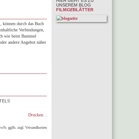
HIER GEHT ES ZU
UNSEREM BLOG
FILM
GE
BLÄTTER
n, können durch das Buch
inhaltliche Verbindungen,
sich wie beim Bummel
 oder andere Angebot näher
TELS
Drucken...
MwSt. ggfls. zzgl. Versandkosten