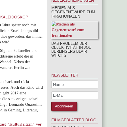
NEUERSCHEINUNGEN
MEDIEN ALS
GEGENENTWURF ZUM
IRRATIONALEN
N KALEIDOSKOP
 Jahre später noch mit
lichen Erscheinungsbild.
Mythos geworden, das immer
n wird.
DAS PROBLEM DER
OBJEKTIVITÄT IN JOE
 Signum kultureller und
BERLINGERS BLAIR
WITCH 2
chtszene erlebt die in
 Wandel: Neben der
vanciert Berlin zur
NEWSLETTER
Comeback und rückt
resses. Auch das Kino wird
n
geht 2017 eine
 die stets zeitgenössisch
ängt. Leonardo Quaresima
on in Gaming, Literatur,
FILMGEBLÄTTER BLOG
cast "Kulturfritzen" vor