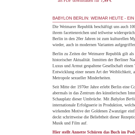
als PDF downloaden für
7,99 €
BABYLON BERLIN: WEIMAR HEUTE - EI
Die Weimarer Republik beschäftigt uns auch 100
ihrem facettenreichen und teilweise widersprüch
Berlin in den 20er Jahren ist zum kulturellen 
wieder, auch in modernen Varianten aufgegriffe
Berlin zu Zeiten der Weimarer Republik gilt als
historischer Aktualität. Inmitten der Berliner Na
Luxus und Armut gespaltene Gesellschaft einen
Entwicklung einer neuen Art der Weiblichkeit, a
Metropole sexueller Minderheiten.
Seit Mitte der 1970er Jahre erlebt Berlin eine 
abermals in das Zentrum des künstlerischen Inte
Schauplatz dieser Umbrüche. Mit
Babylon Berli
internationale Erfolgsserie in Produktion, welche
wirkenden Motive der Goldenen Zwanziger einf
deckt schrittweise die Beliebtheit dieser Rezepti
Musik und Film auf.
Hier stellt Annette Schüren das Buch im Pod