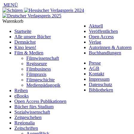
MENÜ
Warenkorb
Aktuell
Startseite
Veröffentlichen
Alle unsere Bücher
Open Access
Demnächst
Verlag
Kino lesen!
Autorinnen & Autoren
Film & Medien
Buchhandlungen
Filmwissenschaft
Presse
Regisseure
AGB
Filmbusiness
Kontakt
Filmpraxis
Impressum
Filmgeschichte
Datenschutz
Medienpädagogik
Bibliotheken
Reihen
eBooks
Open Access Publikationen
Bücher fürs Studium
Sozialwissenschaft
Zeitgeschehen
Regionalia
Zeitschriften
AugenBlick