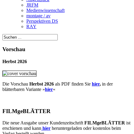
JRFM
Medienwissenschaft
montage / av
Perspektiven DS
RAY
Vorschau
Herbst 2026
Die Vorschau
Herbst 2026
als PDF finden Sie
hier
,
in der
blätterbaren Variante »
hie
r
«
FILMgeBLÄTTER
Die neue Ausgabe unser Kundenzeitschrift
FILMgeBLÄTTER
ist
erschienen und kann
hier
heruntergeladen oder kostenlos beim
Verlag bestellt werden.