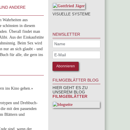
 UND ANDERE
VISUELLE SYSTEME
en Wahrheiten aus
e schönsten in diesem
nden. Überall findet man
NEWSLETTER
Alibi. Aus der Einkaufstüte
wahnsinnig. Beim Sex wird
n nur an sich glaubt - und
Buch für alle, die gern ins
FILMGEBLÄTTER BLOG
HIER GEHT ES ZU
ern ins Kino gehen.»
UNSEREM BLOG
FILM
GE
BLÄTTER
ereotypen und Drehbuch-
die mit den passenden
um Blättern und
Ende sind, wenn der