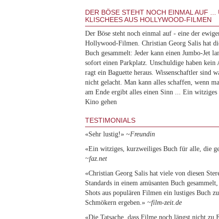
DER BÖSE STEHT NOCH EINMAL AUF ...
KLISCHEES AUS HOLLYWOOD-FILMEN
Der Böse steht noch einmal auf - eine der ewig
Hollywood-Filmen. Christian Georg Salis hat di
Buch gesammelt: Jeder kann einen Jumbo-Jet la
sofort einen Parkplatz. Unschuldige haben kein 
ragt ein Baguette heraus. Wissenschaftler sind 
nicht gelacht. Man kann alles schaffen, wenn ma
am Ende ergibt alles einen Sinn ... Ein witziges 
Kino gehen
TESTIMONIALS
«Sehr lustig!» ~
Freundin
«Ein witziges, kurzweiliges Buch für alle, die g
~faz.net
«Christian Georg Salis hat viele von diesen St
Standards in einem amüsanten Buch gesammelt, 
Shots aus populären Filmen ein lustiges Buch z
Schmökern ergeben.»
~film-zeit.de
«Die Tatsache, dass Filme noch längst nicht zu 