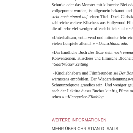
Schurke oder das Monster mit kiloweise Blei od
vollgepumpt wurden, ist allgemein bekannt un
steht noch einmal auf
seinen Titel. Doch Christi
zahlreiche weitere Klischees aus Hollywood-F
die oft sehr viel weniger offensichtlich sind.» ~
«Unterhaltsam, entlarvend und mitunter lehrreich
vielen Beispiele allemal!» ~
Deutschlandradio
«Das handliche Buch
Der Böse steht noch einma
Konventionen, Klischees und filmische Blödheiten
~Saarbrücker Zeitung
«Kinoliebhabern und Filmfreunden sei
Der Bös
wärmstens empfohlen. Der Wiedererkennungswer
Schmunzelquote grandios sein. Und weniger ge
nach der Lektüre dieses Buches künftig Filme m
sehen.» ~
Kinogucker-Filmblog
WEITERE INFORMATIONEN
MEHR ÜBER CHRISTIAN G. SALIS