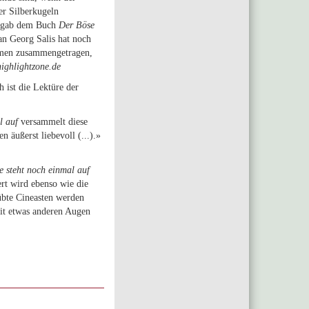
er Silberkugeln
d gab dem Buch
Der Böse
an Georg Salis hat noch
ilmen zusammengetragen,
highlightzone.de
 ist die Lektüre der
l auf
versammelt diese
 äußerst liebevoll (...).»
e steht noch einmal auf
t wird ebenso wie die
übte Cineasten werden
it etwas anderen Augen