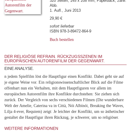
320 Seiten, 145 x 208 mm, Paperback, zahlr.
Abb.
1. Aufl., Juni 2013
29,90 €
sofort lieferbar
ISBN 978-3-89472-864-9
Buch bestellen
DER RELIGIÖSE REFRAIN. RÜCKZUGSSZENEN IM
EUROPÄISCHEN AUTORENFILM DER GEGENWART.
EINE ANALYSE.
n jedem Spielfilm löst die Hauptfigur einen Konflikt. Dabei geht sie auf
je eigene Weise vor. Ein religionswissenschaftlicher Blick auf die Filme
offenbart nun ein Verhalten, mit dem Hauptfiguren vor allem im
europäischen Autorenfilm ihre Konflikte durchstehen: Sie ziehen sich
zurück. Der Vergleich von sechs verschiedenen Filmen (Die wunderbare
Welt der Amelie, Caterina va in Città, Nói Albínói, Breaking the Waves,
Lilja 4-ever, Requiem) zeigt: Je leichter der Konflikt, um so ästhetischer
gestaltet die Hauptfigur ihren Rückzug, je schwerer, um so religiöser.
WEITERE INFORMATIONEN