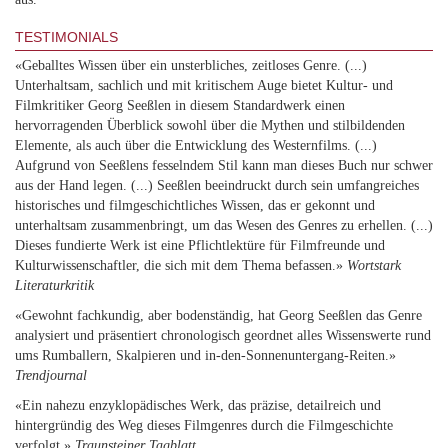
TESTIMONIALS
«Geballtes Wissen über ein unsterbliches, zeitloses Genre. (...)
Unterhaltsam, sachlich und mit kritischem Auge bietet Kultur- und
Filmkritiker Georg Seeßlen in diesem Standardwerk einen
hervorragenden Überblick sowohl über die Mythen und stilbildenden
Elemente, als auch über die Entwicklung des Westernfilms. (...)
Aufgrund von Seeßlens fesselndem Stil kann man dieses Buch nur schwer
aus der Hand legen. (...) Seeßlen beeindruckt durch sein umfangreiches
historisches und filmgeschichtliches Wissen, das er gekonnt und
unterhaltsam zusammenbringt, um das Wesen des Genres zu erhellen. (...)
Dieses fundierte Werk ist eine Pflichtlektüre für Filmfreunde und
Kulturwissenschaftler, die sich mit dem Thema befassen.»
Wortstark
Literaturkritik
«Gewohnt fachkundig, aber bodenständig, hat Georg Seeßlen das Genre
analysiert und präsentiert chronologisch geordnet alles Wissenswerte rund
ums Rumballern, Skalpieren und in-den-Sonnenuntergang-Reiten.»
Trendjournal
«Ein nahezu enzyklopädisches Werk, das präzise, detailreich und
hintergründig des Weg dieses Filmgenres durch die Filmgeschichte
verfolgt.»
Traunsteiner Tagblatt