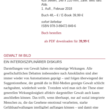
428 Seiten, 148 x 210 mm, zahlr. teils farb.
Abb.
1. Aufl., Februar 2018
Buch 48,– € / E-Book 39,99 €
sofort lieferbar
ISBN 978-3-89472-849-6
Buch bestellen
als PDF downloaden für
39,99 €
GEWALT IM BILD
EIN INTERDISZIPLINÄRER DISKURS
Darstellungen von Gewalt haben nie eindeutige Wirkungen. Alle
gesellschaftlichen Debatten insbesondere nach Amokläufen sind aber
immer wieder von Automatismen geprägt – und folgen überwiegend der
Suggestionsthese, der gemäß die in Bild-Medien gezeigte Gewalt schlicht
nachgeahmt, wiederholt werde. Trotzdem wird man sich der These einer
generellen Wirkungslosigkeit affektiv dargestellter Gewalt auch kaum
anschließen können. Das trifft, wenn überhaupt, nur auf sozial integrierte
Menschen zu, die das Gesehene emotional verarbeiten, starke
Gefühlsaufwallungen intelligibel auffangen können – und damit eine