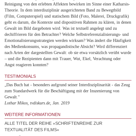
Reinigung von den erlebten Affekten bewirken im Sinne einer Katharsis-
Theorie. In dem interdisziplinär ausgerichteten Band zu Bewegtbild
(Film, Computerspiel) und statischem Bild (Foto, Malerei, Druckgrafik)
geht es darum, die Kontexte und dispositiven Rahmen zu klären, in denen
Gewalt im Bild dargeboten wird. Was ist textuell angelegt und zu
dechiffrieren für den Betrachter? Welche Selbstreferenzialisierungs- und
Emotionalisierungsstrategien werden wirksam? Was ändert die Häufigkeit
des Medienkonsums, was propagandistische Absicht? Wird differenziert
nach Arten der dargestellten Gewalt: ob sie etwa vorsätzlich verübt wurde
– und die Rezipienten dann mit Trauer, Wut, Ekel, Verachtung oder
Angst reagieren konnten?
TESTIMONIALS
„Das Buch hat - besonders aufgrund seiner Interdisziplinarität - das Zeug
zum Standardwerk für die Beschäftigung mit der Inszenierung von
Gewalt.“
Lothar Mikos, tvdiskurs.de, Jan. 2019
WEITERE INFORMATIONEN
ALLE TITEL DER REIHE »SCHRIFTENREIHE ZUR
TEXTUALITÄT DES FILMS«