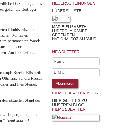
NEUERSCHEINUNGEN
edliche Darstellungen des
n gehen die Beiträger
LÜDERS' LISTE
MARIE-ELISABETH
ten filmhistorischen
LÜDERS IM KAMPF
GEGEN DEN
rischen Kontexten
NATIONALSOZIALISMUS
ilm im permanenten Wandel.
 aus den Genre-
NEWSLETTER
nen: Auch sie befinden
ristoph Brecht, Elisabeth
n Oltmann, Sandra Rausch,
ößler und Ines Steiner.
FILMGEBLÄTTER BLOG
n den aktuellen Stand der
HIER GEHT ES ZU
UNSEREM BLOG
FILM
GE
BLÄTTER
 zu folgen, die ein klein
rn."
Trend-Journal