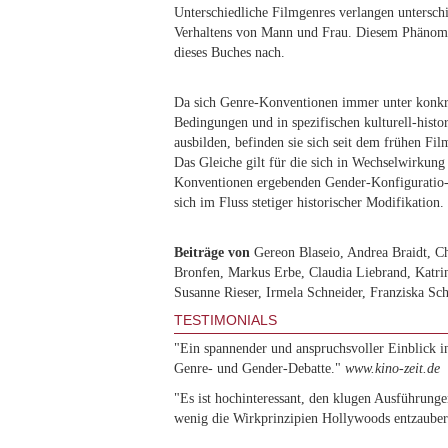
Unterschiedliche Filmgenres verlangen unterschi
Verhaltens von Mann und Frau. Diesem Phänome
dieses Buches nach.
Da sich Genre-Konventionen immer unter konkre
Bedingungen und in spezifischen kulturell-histo
ausbilden, befinden sie sich seit dem frühen F
Das Gleiche gilt für die sich in Wechselwirkung
Konventionen ergebenden Gender-Konfiguratio-
sich im Fluss stetiger historischer Modifikation.
Beiträge von
Gereon Blaseio, Andrea Braidt, Ch
Bronfen, Markus Erbe, Claudia Liebrand, Katri
Susanne Rieser, Irmela Schneider, Franziska Sch
TESTIMONIALS
"Ein spannender und anspruchsvoller Einblick i
Genre- und Gender-Debatte."
www.kino-zeit.de
"Es ist hochinteressant, den klugen Ausführungen
wenig die Wirkprinzipien Hollywoods entzaube