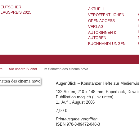
AKTUELL
VERÖFFENTLICHEN
OPEN ACCESS
VERLAG
AUTORINNEN &
AUTOREN
BUCHHANDLUNGEN
te
Alle unsere Bücher
Im Schatten des cinema novo
AugenBlick – Konstanzer Hefte zur Medienwi
132 Seiten, 210 x 148 mm, Paperback, Down
Publikation möglich (Link unten)
1., Aufl., August 2006
7,90 €
Printausgabe vergriffen
ISBN 978-3-89472-048-3