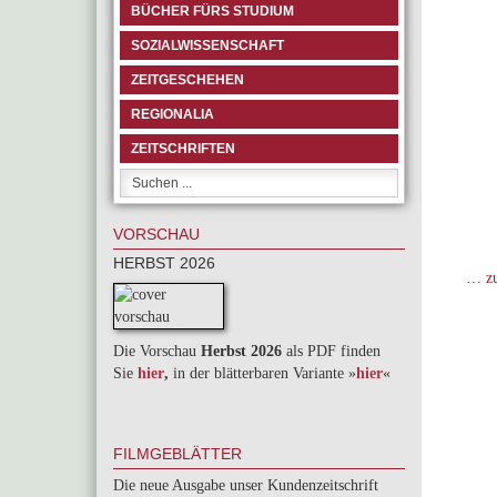
BÜCHER FÜRS STUDIUM
SOZIALWISSENSCHAFT
ZEITGESCHEHEN
REGIONALIA
ZEITSCHRIFTEN
VORSCHAU
HERBST 2026
… zu
Die Vorschau
Herbst 2026
als PDF finden
Sie
hier
,
in der blätterbaren Variante »
hie
r
«
FILMGEBLÄTTER
Die neue Ausgabe unser Kundenzeitschrift