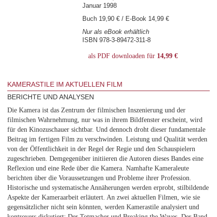
Januar 1998
Buch 19,90 € / E-Book 14,99 €
Nur als eBook erhältlich
ISBN 978-3-89472-311-8
als PDF downloaden für
14,99 €
KAMERASTILE IM AKTUELLEN FILM
BERICHTE UND ANALYSEN
Die Kamera ist das Zentrum der filmischen Inszenierung und der
filmischen Wahrnehmung, nur was in ihrem Bildfenster erscheint, wird
für den Kinozuschauer sichtbar. Und dennoch droht dieser fundamentale
Beitrag im fertigen Film zu verschwinden. Leistung und Qualität werden
von der Öffentlichkeit in der Regel der Regie und den Schauspielern
zugeschrieben. Demgegenüber initiieren die Autoren dieses Bandes eine
Reflexion und eine Rede über die Kamera. Namhafte Kameraleute
berichten über die Voraussetzungen und Probleme ihrer Profession.
Historische und systematische Annäherungen werden erprobt, stilbildende
Aspekte der Kameraarbeit erläutert. An zwei aktuellen Filmen, wie sie
gegensätzlicher nicht sein könnten, werden Kamerastile analysiert und
kontrovers diskutiert: Der Totmacher und Breaking the Waves. Der Band