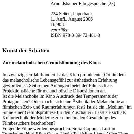
Arnoldshainer Filmgespräche [23]
224 Seiten, Paperback
1., Aufl., August 2006
16,90 €
vergriffen
ISBN 978-3-89472-481-8
Kunst der Schatten
Zur melancholischen Grundstimmung des Kinos
Im zwanzigsten Jahrhundert ist das Kino prominenter Ort, in dem
das melancholische Lebensgefühl zur ästhetischen Erfahrung
geworden ist. Seit seinen Anfängen bietet der Film sich als
Projektionsfläche für melancholische Dispositionen an.
Ist die Melancholie im Kino Ausdruck des Temperaments der
Protagonisten? Oder macht sich eine Ästhetik der Melancholie an
filmischen Zeit- und Raumerfahrungen fest? Ist sie ein „Medium“ im
Sinne einer Gefühlsprothese für den Zuschauer? Lässt sie sich als
Kulturtechnik der Moderne zur emotionalen Gesundung des
Filmbesuchers beschreiben?
Folgende Filme werden besprochen: Sofia Coppola, Lost in
Translation; Nuri Bilge Celan, Uzak; Tsai Ming-Liang, What Time