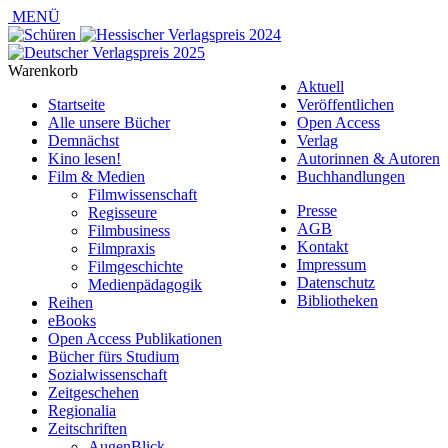
MENÜ
Warenkorb
Aktuell
Startseite
Veröffentlichen
Alle unsere Bücher
Open Access
Demnächst
Verlag
Kino lesen!
Autorinnen & Autoren
Film & Medien
Buchhandlungen
Filmwissenschaft
Presse
Regisseure
AGB
Filmbusiness
Kontakt
Filmpraxis
Impressum
Filmgeschichte
Datenschutz
Medienpädagogik
Bibliotheken
Reihen
eBooks
Open Access Publikationen
Bücher fürs Studium
Sozialwissenschaft
Zeitgeschehen
Regionalia
Zeitschriften
AugenBlick