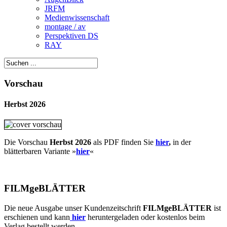
JRFM
Medienwissenschaft
montage / av
Perspektiven DS
RAY
Vorschau
Herbst 2026
Die Vorschau
Herbst 2026
als PDF finden Sie
hier
,
in der
blätterbaren Variante »
hie
r
«
FILMgeBLÄTTER
Die neue Ausgabe unser Kundenzeitschrift
FILMgeBLÄTTER
ist
erschienen und kann
hier
heruntergeladen oder kostenlos beim
Verlag bestellt werden.