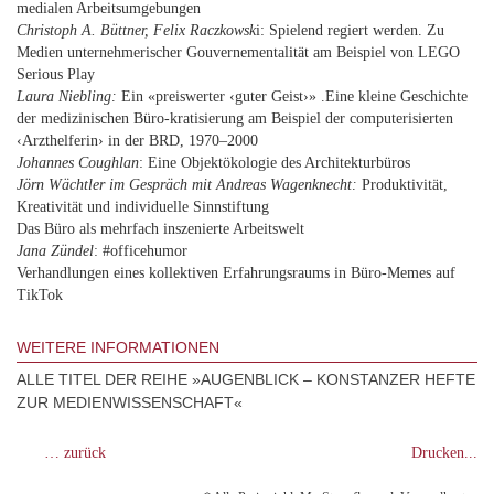
medialen Arbeitsumgebungen
Christoph A. Büttner, Felix Raczkowsk
i: Spielend regiert werden. Zu
Medien unternehmerischer Gouvernementalität am Beispiel von LEGO
Serious Play
Laura Niebling:
Ein «preiswerter ‹guter Geist›» .Eine kleine Geschichte
der medizinischen Büro-kratisierung am Beispiel der computerisierten
‹Arzthelferin› in der BRD, 1970–2000
Johannes Coughlan
: Eine Objektökologie des Architekturbüros
Jörn Wächtler im Gespräch mit Andreas Wagenknecht:
Produktivität,
Kreativität und individuelle Sinnstiftung
Das Büro als mehrfach inszenierte Arbeitswelt
Jana Zündel
: #officehumor
Verhandlungen eines kollektiven Erfahrungsraums in Büro-Memes auf
TikTok
WEITERE INFORMATIONEN
ALLE TITEL DER REIHE »AUGENBLICK – KONSTANZER HEFTE
ZUR MEDIENWISSENSCHAFT«
… zurück
Drucken...