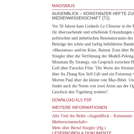
MAOISMUS
AUGENBLICK – KONSTANZER HEFTE ZU
MEDIENWISSENSCHAFT [71]
Vor 50 Jahren kam Godards
La Chinoise
in die 
für überraschende und erhellende Erkundungen d
politischen und ästhetischen Resonanzraums de
Beiträge des schön und farbig bebilderten Bande
«Maoismus» und/im Kino, Raimar Zons über Br
Stiegler über die Verfilmung der Modell-Pekin
Mountain By Strategy, ein Gespräch zwischen H
Goll über Farockis Film "
Die Worte des Vorsitz
über Jia Zhang Kes
Still Life
und ein Fotoessay 
Morten Paul über die kleine rote Mao-Bibel. U
findet auch die Noten von zwei Arien aus der O
Geschick den Tigerberg erobern".
DOWNLOAD ALS PDF
WEITERE INFORMATIONEN
Alle Titel der Reihe »AugenBlick – Konstanzer 
Medienwissenschaft«
Mehr über Bernd Stiegler (Hg.)
LESEPROBEN & DOKUMENTE