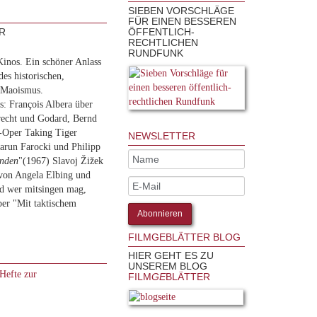
SIEBEN VORSCHLÄGE
FÜR EINEN BESSEREN
R
ÖFFENTLICH-
RECHTLICHEN
RUNDFUNK
Kinos. Ein schöner Anlass
es historischen,
s Maoismus.
s: François Albera über
echt und Godard, Bernd
g-Oper Taking Tiger
NEWSLETTER
arun Farocki und Philipp
enden
"(1967) Slavoj Žižek
von Angela Elbing und
nd wer mitsingen mag,
per "Mit taktischem
FILMGEBLÄTTER BLOG
HIER GEHT ES ZU
UNSEREM BLOG
Hefte zur
FILM
GE
BLÄTTER