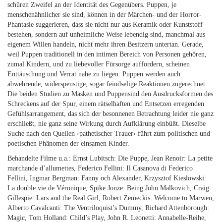
schüren Zweifel an der Identität des Gegenübers. Puppen, je
menschenähnlicher sie sind, können in der Märchen- und der Horror-
Phantasie suggerieren, dass sie nicht nur aus Keramik oder Kunststoff
bestehen, sondern auf unheimliche Weise lebendig sind, manchmal aus
eigenem Willen handeln, nicht mehr ihren Besitzern untertan. Gerade,
weil Puppen traditionell in den intimen Bereich von Personen gehören,
zumal Kindern, und zu liebevoller Fürsorge auffordern, scheinen
Enttäuschung und Verrat nahe zu liegen: Puppen werden auch
abwehrende, widerspenstige, sogar feindselige Reaktionen zugerechnet.
Die beiden Studien zu Masken und Puppensind den Ausdrucksformen des
Schreckens auf der Spur, einem rätselhaften und Entsetzen erregenden
Gefühlsarrangement, das sich der besonnenen Betrachtung leider nie ganz
erschließt, nie ganz seine Wirkung durch Aufklärung einbüßt. Dieselbe
Suche nach den Quellen ‹pathetischer Trauer› führt zum politischen und
poetischen Phänomen der einsamen Kinder.
Behandelte Filme u.a.: Ernst Lubitsch: Die Puppe, Jean Renoir: La petite
marchande d’allumettes, Federico Fellini: Il Casanova di Federico
Fellini, Ingmar Bergman: Fanny och Alexander, Krzysztof Kieslowski:
La double vie de Véronique, Spike Jonze: Being John Malkovich, Craig
Gillespie: Lars and the Real Girl, Robert Zemeckis: Welcome to Marwen,
Alberto Cavalcanti: The Ventriloquist’s Dummy, Richard Attenborough:
Magic, Tom Holland: Child’s Play, John R. Leonetti: Annabelle-Reihe,