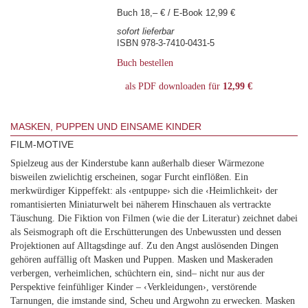
Buch 18,– € / E-Book 12,99 €
sofort lieferbar
ISBN 978-3-7410-0431-5
Buch bestellen
als PDF downloaden für
12,99 €
MASKEN, PUPPEN UND EINSAME KINDER
FILM-MOTIVE
Spielzeug aus der Kinderstube kann außerhalb dieser Wärmezone
bisweilen zwielichtig erscheinen, sogar Furcht einflößen. Ein
merkwürdiger Kippeffekt: als ‹entpuppe› sich die ‹Heimlichkeit› der
romantisierten Miniaturwelt bei näherem Hinschauen als vertrackte
Täuschung. Die Fiktion von Filmen (wie die der Literatur) zeichnet dabei
als Seismograph oft die Erschütterungen des Unbewussten und dessen
Projektionen auf Alltagsdinge auf. Zu den Angst auslösenden Dingen
gehören auffällig oft Masken und Puppen. Masken und Maskeraden
verbergen, verheimlichen, schüchtern ein, sind– nicht nur aus der
Perspektive feinfühliger Kinder – ‹Verkleidungen›, verstörende
Tarnungen, die imstande sind, Scheu und Argwohn zu erwecken. Masken