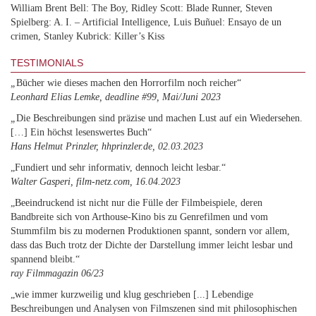
William Brent Bell: The Boy, Ridley Scott: Blade Runner, Steven
Spielberg: A. I. – Artificial Intelligence, Luis Buñuel: Ensayo de un
crimen, Stanley Kubrick: Killer’s Kiss
TESTIMONIALS
„
Bücher wie dieses machen den Horrorfilm noch reicher“
Leonhard Elias Lemke, deadline #99, Mai/Juni 2023
„
Die Beschreibungen sind präzise und machen Lust auf ein Wiedersehen.
[…] Ein höchst lesenswertes Buch“
Hans Helmut Prinzler, hhprinzler.de, 02.03.2023
„Fundiert und sehr informativ, dennoch leicht lesbar.“
Walter Gasperi, film-netz.com, 16.04.2023
„Beeindruckend ist nicht nur die Fülle der Filmbeispiele, deren
Bandbreite sich von Arthouse-Kino bis zu Genrefilmen und vom
Stummfilm bis zu modernen Produktionen spannt, sondern vor allem,
dass das Buch trotz der Dichte der Darstellung immer leicht lesbar und
spannend bleibt.“
ray Filmmagazin 06/23
„wie immer kurzweilig und klug geschrieben [...] Lebendige
Beschreibungen und Analysen von Filmszenen sind mit philosophischen