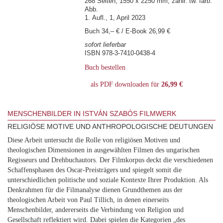
268 Seiten, 1550 x 2250 mm, zahlr. tw. farb.
Abb.
1. Aufl., 1, April 2023
Buch 34,– € / E-Book 26,99 €
sofort lieferbar
ISBN 978-3-7410-0438-4
Buch bestellen
als PDF downloaden für
26,99 €
MENSCHENBILDER IN ISTVÁN SZABÓS FILMWERK
RELIGIÖSE MOTIVE UND ANTHROPOLOGISCHE DEUTUNGEN
Diese Arbeit untersucht die Rolle von religiösen Motiven und
theologischen Dimensionen in ausgewählten Filmen des ungarischen
Regisseurs und Drehbuchautors. Der Filmkorpus deckt die verschiedenen
Schaffensphasen des Oscar-Preisträgers und spiegelt somit die
unterschiedlichen politische und soziale Kontexte Ihrer Produktion. Als
Denkrahmen für die Filmanalyse dienen Grundthemen aus der
theologischen Arbeit von Paul Tillich, in denen einerseits
Menschenbilder, andererseits die Verbindung von Religion und
Gesellschaft reflektiert wird. Dabei spielen die Kategorien „des