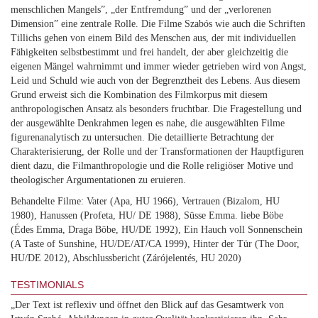
menschlichen Mangels”, „der Entfremdung” und der „verlorenen
Dimension” eine zentrale Rolle. Die Filme Szabós wie auch die Schriften
Tillichs gehen von einem Bild des Menschen aus, der mit individuellen
Fähigkeiten selbstbestimmt und frei handelt, der aber gleichzeitig die
eigenen Mängel wahrnimmt und immer wieder getrieben wird von Angst,
Leid und Schuld wie auch von der Begrenztheit des Lebens. Aus diesem
Grund erweist sich die Kombination des Filmkorpus mit diesem
anthropologischen Ansatz als besonders fruchtbar. Die Fragestellung und
der ausgewählte Denkrahmen legen es nahe, die ausgewählten Filme
figurenanalytisch zu untersuchen. Die detaillierte Betrachtung der
Charakterisierung, der Rolle und der Transformationen der Hauptfiguren
dient dazu, die Filmanthropologie und die Rolle religiöser Motive und
theologischer Argumentationen zu eruieren.
Behandelte Filme: Vater (Apa, HU 1966), Vertrauen (Bizalom, HU
1980), Hanussen (Profeta, HU/ DE 1988), Süsse Emma. liebe Böbe
(Édes Emma, Draga Böbe, HU/DE 1992), Ein Hauch voll Sonnenschein
(A Taste of Sunshine, HU/DE/AT/CA 1999), Hinter der Tür (The Door,
HU/DE 2012), Abschlussbericht (Zárójelentés, HU 2020)
TESTIMONIALS
„Der Text ist reflexiv und öffnet den Blick auf das Gesamtwerk von