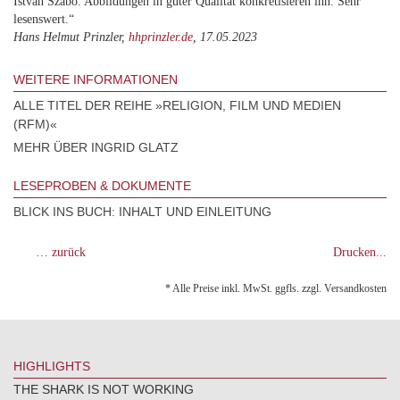
István Szabó. Abbildungen in guter Qualität konkretisieren ihn. Sehr
lesenswert.“
Hans Helmut Prinzler,
hhprinzler.de
, 17.05.2023
WEITERE INFORMATIONEN
ALLE TITEL DER REIHE »RELIGION, FILM UND MEDIEN
(RFM)«
MEHR ÜBER INGRID GLATZ
LESEPROBEN & DOKUMENTE
BLICK INS BUCH: INHALT UND EINLEITUNG
… zurück
Drucken...
* Alle Preise inkl. MwSt. ggfls. zzgl. Versandkosten
HIGHLIGHTS
THE SHARK IS NOT WORKING