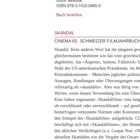
sofort lieferbar
ISBN 978-3-7410-0465-0
Buch bestellen
SKANDAL
CINEMA 65. SCHWEIZER FILMJAHRBUC
Skandal. Kein anderes Wort hat die jüngsten ges
gleichermassen bestimmt wie das vom griechisc
abgeleitete, das «Ärgernis, Anstoss, Fallstrick» b
Wahl des US-amerikanischen Präsidenten, im #m
Klimadiskussionen – Menschen jeglicher politis
Aussagen, Handlungen oder Überzeugungen vo
reflexartig als «skandalös». Aber was übrig von 
Wortes, wenn dessen Verwendung bis zum Überdr
Kino haben sogenannte ‹Skandalfilme› eine lang
ob verschlüsselt oder unverschlüsselt – auf gesel
hinterfragen verkrustete Normen oder Konventi
den Stempel des ‹Skandalfilms› aufgedrückt. 
beschäftigt sich mit «Skandalfilmen», der Hinter
den üblichen Verdächtigen (u.a. Gaspar Noé, «Na
aktuellen Skandalen wie die Vergabe des Oscars 