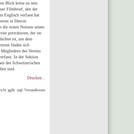
en Blick keine zu sein
nser Filmbrief, den der
n Englisch verfasst hat
erem in Detroit
n die ersten Notizen seines
rier porträtieren, der im
lüchtet ist, um dem
streut finden sich
itgliedern des Vereins
fasst. In der Sektion
nen des Schweizerischen
len sind.
Drucken...
MwSt. ggfls. zzgl. Versandkosten