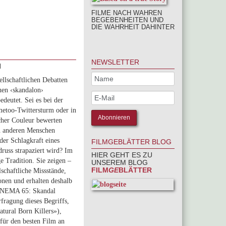
FILME NACH WAHREN
BEGEBENHEITEN UND
DIE WAHRHEIT DAHINTER
NEWSLETTER
H
ellschaftlichen Debatten
hen ‹skandalon›
edeutet. Sei es bei der
etoo-Twittersturm oder in
cher Couleur bewerten
n anderen Menschen
der Schlagkraft eines
FILMGEBLÄTTER BLOG
uss strapaziert wird? Im
HIER GEHT ES ZU
e Tradition. Sie zeigen –
UNSEREM BLOG
FILM
GE
BLÄTTER
lschaftliche Missstände,
onen und erhalten deshalb
CINEMA 65: Skandal
fragung dieses Begriffs,
tural Born Killers»),
für den besten Film an