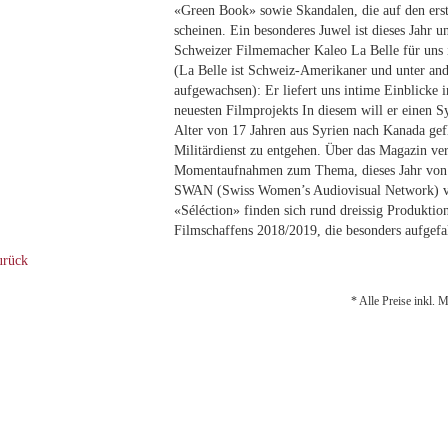
«Green Book» sowie Skandalen, die auf den erst
scheinen. Ein besonderes Juwel ist dieses Jahr u
Schweizer Filmemacher Kaleo La Belle für uns i
(La Belle ist Schweiz-Amerikaner und unter and
aufgewachsen): Er liefert uns intime Einblicke i
neuesten Filmprojekts In diesem will er einen Sy
Alter von 17 Jahren aus Syrien nach Kanada gef
Militärdienst zu entgehen. Über das Magazin ver
Momentaufnahmen zum Thema, dieses Jahr von M
SWAN (Swiss Women’s Audiovisual Network) ver
«Séléction» finden sich rund dreissig Produktio
Filmschaffens 2018/2019, die besonders aufgefal
rück
* Alle Preise inkl. 