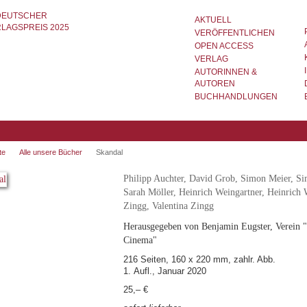
AKTUELL
VERÖFFENTLICHEN
OPEN ACCESS
VERLAG
AUTORINNEN &
AUTOREN
BUCHHANDLUNGEN
te
Alle unsere Bücher
Skandal
Philipp Auchter, David Grob, Simon Meier, Si
Sarah Möller, Heinrich Weingartner, Heinrich W
Zingg, Valentina Zingg
Herausgegeben von Benjamin Eugster, Verein "
Cinema"
216 Seiten, 160 x 220 mm, zahlr. Abb.
1. Aufl., Januar 2020
25,– €