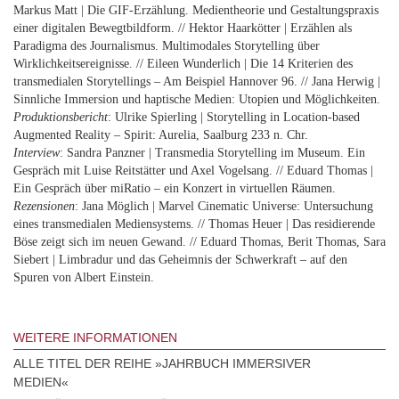
Markus Matt | Die GIF-Erzählung. Medientheorie und Gestaltungspraxis
einer digitalen Bewegtbildform. // Hektor Haarkötter | Erzählen als
Paradigma des Journalismus. Multimodales Storytelling über
Wirklichkeitsereignisse. // Eileen Wunderlich | Die 14 Kriterien des
transmedialen Storytellings – Am Beispiel Hannover 96. // Jana Herwig |
Sinnliche Immersion und haptische Medien: Utopien und Möglichkeiten.
Produktionsbericht
: Ulrike Spierling | Storytelling in Location-based
Augmented Reality – Spirit: Aurelia, Saalburg 233 n. Chr.
Interview
: Sandra Panzner | Transmedia Storytelling im Museum. Ein
Gespräch mit Luise Reitstätter und Axel Vogelsang. // Eduard Thomas |
Ein Gespräch über miRatio – ein Konzert in virtuellen Räumen.
Rezensionen
: Jana Möglich | Marvel Cinematic Universe: Untersuchung
eines transmedialen Mediensystems. // Thomas Heuer | Das residierende
Böse zeigt sich im neuen Gewand. // Eduard Thomas, Berit Thomas, Sara
Siebert | Limbradur und das Geheimnis der Schwerkraft – auf den
Spuren von Albert Einstein.
WEITERE INFORMATIONEN
ALLE TITEL DER REIHE »JAHRBUCH IMMERSIVER
MEDIEN«