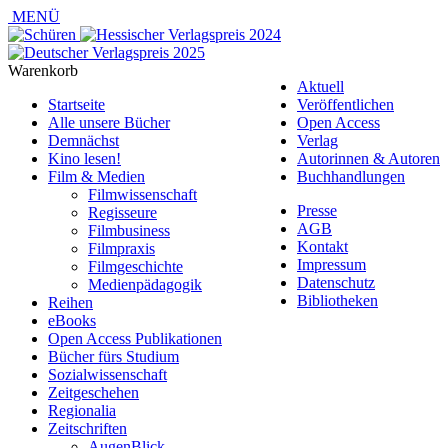
MENÜ
Warenkorb
Aktuell
Startseite
Veröffentlichen
Alle unsere Bücher
Open Access
Demnächst
Verlag
Kino lesen!
Autorinnen & Autoren
Film & Medien
Buchhandlungen
Filmwissenschaft
Presse
Regisseure
AGB
Filmbusiness
Kontakt
Filmpraxis
Impressum
Filmgeschichte
Datenschutz
Medienpädagogik
Bibliotheken
Reihen
eBooks
Open Access Publikationen
Bücher fürs Studium
Sozialwissenschaft
Zeitgeschehen
Regionalia
Zeitschriften
AugenBlick