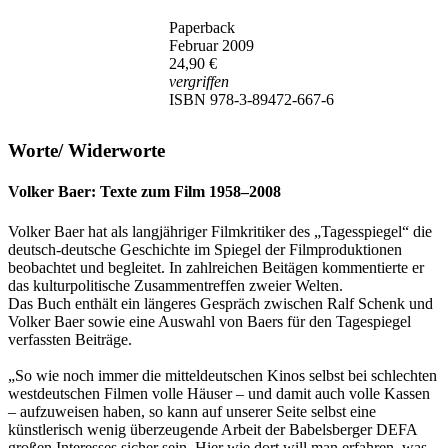
Paperback
Februar 2009
24,90 €
vergriffen
ISBN 978-3-89472-667-6
Worte/ Widerworte
Volker Baer: Texte zum Film 1958–2008
Volker Baer hat als langjähriger Filmkritiker des „Tagesspiegel“ die
deutsch-deutsche Geschichte im Spiegel der Filmproduktionen
beobachtet und begleitet. In zahlreichen Beitägen kommentierte er
das kulturpolitische Zusammentreffen zweier Welten.
Das Buch enthält ein längeres Gespräch zwischen Ralf Schenk und
Volker Baer sowie eine Auswahl von Baers für den Tagespiegel
verfassten Beiträge.
„So wie noch immer die mitteldeutschen Kinos selbst bei schlechten
westdeutschen Filmen volle Häuser – und damit auch volle Kassen
– aufzuweisen haben, so kann auf unserer Seite selbst eine
künstlerisch wenig überzeugende Arbeit der Babelsberger DEFA
großen Interesses sicher sein. Hier wie dort will man erfahren, was