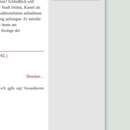
ten? Schließlich will
Stadt leisten, Kassel als
raditionslinien aufnehmen
ng aufzeigen. Er möchte
dt heute am
r Stränge der
G.)
Drucken...
MwSt. ggfls. zzgl. Versandkosten