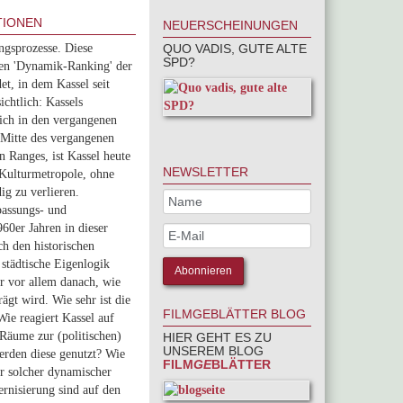
TIONEN
NEUERSCHEINUNGEN
ngsprozesse. Diese
QUO VADIS, GUTE ALTE
SPD?
ten 'Dynamik-Ranking' der
et, in dem Kassel seit
ichtlich: Kassels
sich in den vergangenen
 Mitte des vergangenen
n Ranges, ist Kassel heute
NEWSLETTER
 Kulturmetropole, ohne
dig zu verlieren.
passungs- und
960er Jahren in dieser
ch den historischen
 städtische Eigenlogik
r vor allem danach, wie
ägt wird. Wie sehr ist die
FILMGEBLÄTTER BLOG
ie reagiert Kassel auf
Räume zur (politischen)
HIER GEHT ES ZU
UNSEREM BLOG
erden diese genutzt? Wie
FILM
GE
BLÄTTER
or solcher dynamischer
rnisierung sind auf den