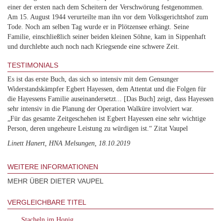
einer der ersten nach dem Scheitern der Verschwörung festgenommen.
Am 15. August 1944 verurteilte man ihn vor dem Volksgerichtshof zum
Tode. Noch am selben Tag wurde er in Plötzensee erhängt. Seine
Familie, einschließlich seiner beiden kleinen Söhne, kam in Sippenhaft
und durchlebte auch noch nach Kriegsende eine schwere Zeit.
TESTIMONIALS
Es ist das erste Buch, das sich so intensiv mit dem Gensunger
Widerstandskämpfer Egbert Hayessen, dem Attentat und die Folgen für
die Hayessens Familie auseinandersetzt... [Das Buch] zeigt, dass Hayessen
sehr intensiv in die Planung der Operation Walküre involviert war.
„Für das gesamte Zeitgeschehen ist Egbert Hayessen eine sehr wichtige
Person, deren ungeheure Leistung zu würdigen ist.“ Zitat Vaupel
Linett Hanert, HNA Melsungen, 18.10.2019
WEITERE INFORMATIONEN
MEHR ÜBER DIETER VAUPEL
VERGLEICHBARE TITEL
Stacheln im Honig