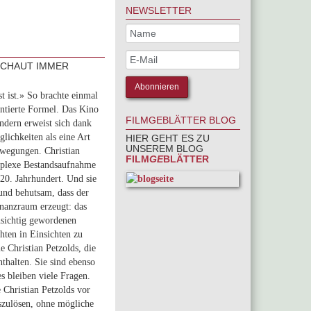
NEWSLETTER
 SCHAUT IMMER
t ist.» So brachte einmal
intierte Formel. Das Kino
FILMGEBLÄTTER BLOG
ondern erweist sich dank
lichkeiten als eine Art
HIER GEHT ES ZU
UNSEREM BLOG
ewegungen. Christian
FILM
GE
BLÄTTER
omplexe Bestandsaufnahme
20. Jahrhundert. Und sie
und behutsam, dass der
nanzraum erzeugt: das
sichtig gewordenen
hten in Einsichten zu
e Christian Petzolds, die
nthalten. Sie sind ebenso
s bleiben viele Fragen.
e Christian Petzolds vor
szulösen, ohne mögliche