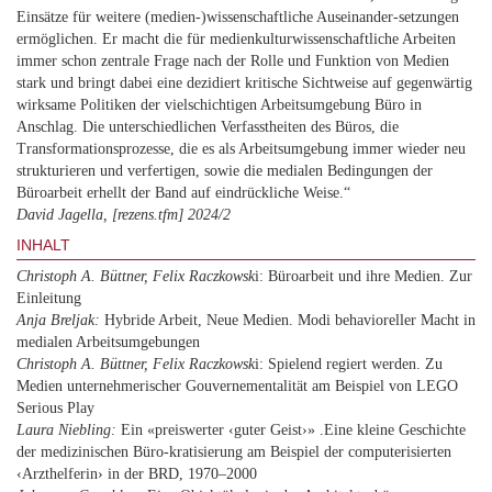
Einsätze für weitere (medien-)wissenschaftliche Auseinander-setzungen
ermöglichen. Er macht die für medienkulturwissenschaftliche Arbeiten
immer schon zentrale Frage nach der Rolle und Funktion von Medien
stark und bringt dabei eine dezidiert kritische Sichtweise auf gegenwärtig
wirksame Politiken der vielschichtigen Arbeitsumgebung Büro in
Anschlag. Die unterschiedlichen Verfasstheiten des Büros, die
Transformationsprozesse, die es als Arbeitsumgebung immer wieder neu
strukturieren und verfertigen, sowie die medialen Bedingungen der
Büroarbeit erhellt der Band auf eindrückliche Weise.“
David Jagella, [rezens.tfm] 2024/2
INHALT
Christoph A. Büttner, Felix Raczkowsk
i: Büroarbeit und ihre Medien. Zur
Einleitung
Anja Breljak:
Hybride Arbeit, Neue Medien. Modi behavioreller Macht in
medialen Arbeitsumgebungen
Christoph A. Büttner, Felix Raczkowsk
i: Spielend regiert werden. Zu
Medien unternehmerischer Gouvernementalität am Beispiel von LEGO
Serious Play
Laura Niebling:
Ein «preiswerter ‹guter Geist›» .Eine kleine Geschichte
der medizinischen Büro-kratisierung am Beispiel der computerisierten
‹Arzthelferin› in der BRD, 1970–2000