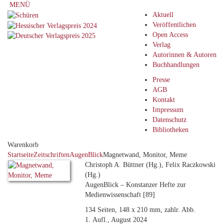
MENÜ
Aktuell
Veröffentlichen
Open Access
Verlag
Autorinnen & Autoren
Buchhandlungen
Presse
AGB
Kontakt
Impressum
Datenschutz
Bibliotheken
Warenkorb
Startseite
Zeitschriften
AugenBlick
Magnetwand, Monitor, Meme
Christoph A. Büttner (Hg.), Felix Raczkowski
(Hg.)
AugenBlick – Konstanzer Hefte zur
Medienwissenschaft [89]
134 Seiten, 148 x 210 mm, zahlr. Abb.
1. Aufl., August 2024