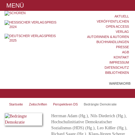
MENÜ
AKTUELL
VERÖFFENTLICHEN
OPEN ACCESS
VERLAG
AUTORINNEN & AUTOREN
BUCHHANDLUNGEN
PRESSE
AGB
KONTAKT
IMPRESSUM
DATENSCHUTZ
BIBLIOTHEKEN
WARENKORB
Startseite
Zeitschriften
Perspektiven DS
Bedrängte Demokratie
Herrman Adam (Hg.), Nils Diederich (Hg.),
Hochschulinitiative Demokratischer
Sozialismus (HDS) (Hg.), Leo Kißler (Hg.),
Richard Saage (Hg.), Klaus-Jürgen Scherer