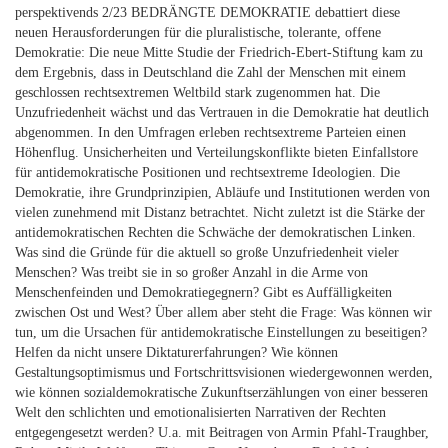
perspektivends 2/23 BEDRÄNGTE DEMOKRATIE debattiert diese
neuen Herausforderungen für die pluralistische, tolerante, offene
Demokratie: Die neue Mitte Studie der Friedrich-Ebert-Stiftung kam zu
dem Ergebnis, dass in Deutschland die Zahl der Menschen mit einem
geschlossen rechtsextremen Weltbild stark zugenommen hat. Die
Unzufriedenheit wächst und das Vertrauen in die Demokratie hat deutlich
abgenommen. In den Umfragen erleben rechtsextreme Parteien einen
Höhenflug. Unsicherheiten und Verteilungskonflikte bieten Einfallstore
für antidemokratische Positionen und rechtsextreme Ideologien. Die
Demokratie, ihre Grundprinzipien, Abläufe und Institutionen werden von
vielen zunehmend mit Distanz betrachtet. Nicht zuletzt ist die Stärke der
antidemokratischen Rechten die Schwäche der demokratischen Linken.
Was sind die Gründe für die aktuell so große Unzufriedenheit vieler
Menschen? Was treibt sie in so großer Anzahl in die Arme von
Menschenfeinden und Demokratiegegnern? Gibt es Auffälligkeiten
zwischen Ost und West? Über allem aber steht die Frage: Was können wir
tun, um die Ursachen für antidemokratische Einstellungen zu beseitigen?
Helfen da nicht unsere Diktaturerfahrungen? Wie können
Gestaltungsoptimismus und Fortschrittsvisionen wiedergewonnen werden,
wie können sozialdemokratische Zukunftserzählungen von einer besseren
Welt den schlichten und emotionalisierten Narrativen der Rechten
entgegengesetzt werden? U.a. mit Beitragen von Armin Pfahl-Traughber,