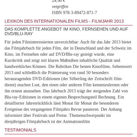
24,90 €
vergriffen
ISBN 978-3-89472-871-7
LEXIKON DES INTERNATIONALEN FILMS - FILMJAHR 2013
DAS KOMPLETTE ANGEBOT IM KINO, FERNSEHEN UND AUF
DVD/BLU-RAY
Für jeden Filminteressierten unverzichtbar: Auch für das Jahr 2013 bietet
das Filmjahrbuch für jeden Film, der in Deutschland und der Schweiz im
Kino, im Fernsehen oder auf DVD/Blu-ray gezeigt wurde, eine
Kurzkritik und zeigt mit klaren Maßstäben inhaltliche Qualität und
handwerkliches Können. Die Rubriken Die besten Kinofilme, Sehenswert
2013 und schließlich die Prämierung von rund 50 besonders
herausragenden DVD-Editionen (der Silberling der Zeitschrift film-
dienst) machen Lust, den einen oder anderen Film kennenzulernen oder
ihn erneut anzusehen. Das Jahrbuch 2013 trägt der steigenden Zahl von
Blu-ray-Editionen in einem eigenen Besprechungsteil Rechnung. Ein
detaillierter Jahresrückblick lässt Monat für Monat die besonderen
Ereignisse des vergangenen Filmjahrs Revue passieren. Der Anhang
informiert über Festivals und Preise. Themenschwerpunkt im
diesjährigen Filmjahrbuch ist der Animationsfilm
TESTIMONIALS