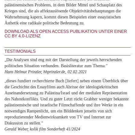
palästinensischen Problems, in dem Bilder Mittel und Schauplatz des
Krieges sind, die als affektauslösende Objektivitätsbehauptungen die
Wahrnehmung kapern, kommt diesen Beispielen einer essayistischen
Ästhetik eine radikale politische Bedeutung zu.
DOWNLOAD ALS OPEN ACCESS PUBLIKATION UNTER EINER
CC BY 4.0-LIZENZ
TESTIMONIALS
„Die Analysen sind eng mit der Darstellung der jeweils herrschenden
politischen Situation verbunden. Basisliteratur zum Thema.“
Hans Helmut Prinzler, hhprinzler.de, 02.02.2021
„dieses fundiert recherchierte Buch [liefert] neben einem Überblick über
die Geschichte des Essayfilms auch Abrisse der ideologiekritischen
Auseinandersetzung zu Palästina/Israel und der medialen Repräsentation
des Nahostkonflikts. Und zu guter Letzt rückt Grabher weniger bekannte
palästinensische und israelische Filmschaffende und ihre Werke in ein
notwendiges Rampenlicht, um ein Bilddenken jenseits von sich
reproduzierender Medienwirksamkeit von TV und Internet zur
Diskussion zu stellen.“
Gerald Weber, kolik film Sonderheft 41/2024