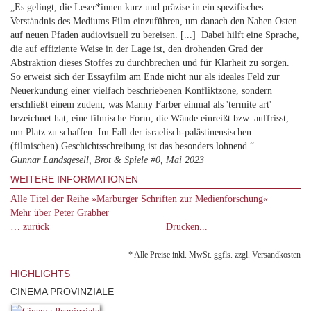
„Es gelingt, die Leser*innen kurz und präzise in ein spezifisches
Verständnis des Mediums Film einzuführen, um danach den Nahen Osten
auf neuen Pfaden audiovisuell zu bereisen. [...] Dabei hilft eine Sprache,
die auf effiziente Weise in der Lage ist, den drohenden Grad der
Abstraktion dieses Stoffes zu durchbrechen und für Klarheit zu sorgen.
So erweist sich der Essayfilm am Ende nicht nur als ideales Feld zur
Neuerkundung einer vielfach beschriebenen Konfliktzone, sondern
erschließt einem zudem, was Manny Farber einmal als 'termite art'
bezeichnet hat, eine filmische Form, die Wände einreißt bzw. auffrisst,
um Platz zu schaffen. Im Fall der israelisch-palästinensischen
(filmischen) Geschichtsschreibung ist das besonders lohnend.“
Gunnar Landsgesell, Brot & Spiele #0, Mai 2023
WEITERE INFORMATIONEN
Alle Titel der Reihe »Marburger Schriften zur Medienforschung«
Mehr über Peter Grabher
… zurück
Drucken...
* Alle Preise inkl. MwSt. ggfls. zzgl. Versandkosten
HIGHLIGHTS
CINEMA PROVINZIALE