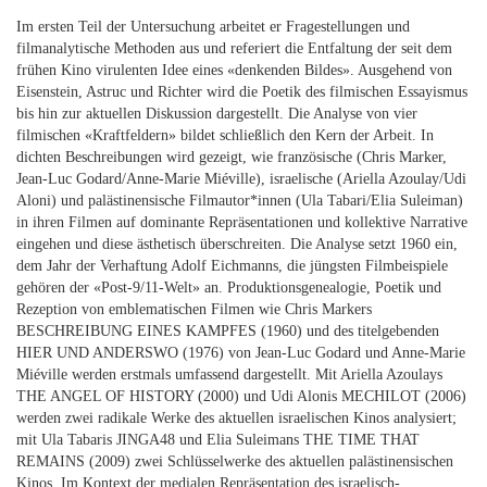
Im ersten Teil der Untersuchung arbeitet er Fragestellungen und
filmanalytische Methoden aus und referiert die Entfaltung der seit dem
frühen Kino virulenten Idee eines «denkenden Bildes». Ausgehend von
Eisenstein, Astruc und Richter wird die Poetik des filmischen Essayismus
bis hin zur aktuellen Diskussion dargestellt. Die Analyse von vier
filmischen «Kraftfeldern» bildet schließlich den Kern der Arbeit. In
dichten Beschreibungen wird gezeigt, wie französische (Chris Marker,
Jean-Luc Godard/Anne-Marie Miéville), israelische (Ariella Azoulay/Udi
Aloni) und palästinensische Filmautor*innen (Ula Tabari/Elia Suleiman)
in ihren Filmen auf dominante Repräsentationen und kollektive Narrative
eingehen und diese ästhetisch überschreiten. Die Analyse setzt 1960 ein,
dem Jahr der Verhaftung Adolf Eichmanns, die jüngsten Filmbeispiele
gehören der «Post-9/11-Welt» an. Produktionsgenealogie, Poetik und
Rezeption von emblematischen Filmen wie Chris Markers
BESCHREIBUNG EINES KAMPFES
(1960) und des titelgebenden
HIER UND ANDERSWO
(1976) von Jean-Luc Godard und Anne-Marie
Miéville werden erstmals umfassend dargestellt. Mit Ariella Azoulays
THE ANGEL OF HISTORY (2000) und Udi Alonis MECHILOT
(2006)
werden zwei radikale Werke des aktuellen israelischen Kinos analysiert;
mit Ula Tabaris JINGA48
und Elia Suleimans THE TIME THAT
REMAINS
(2009) zwei Schlüsselwerke des aktuellen palästinensischen
Kinos. Im Kontext der medialen Repräsentation des israelisch-